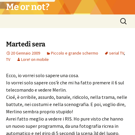
Vai
Me or not?
al
contenuto
Ricerca
per:
Martedì sera
20 Gennaio 2009
Piccolo e grande schermo
serial TV
,
TV
Lore! on mobile
Ecco, io vorrei solo sapere una cosa.
Io vorrei solo sapere cos’è che mi ha fatto premere il 6 sul
telecomando e vedere Merlin.
Cioé, è orribile, assurdo, banale, ridicolo, nella trama, nelle
battute, nei costumi e nella scenografia. E poi, voglio dire,
Merlino sembra proprio stupido!
Avrei fatto meglio a vedere i RIS. Ho pure visto che hanno
un nuovo super programma, da una fotografia ricrea in
automatico e nel giro di 5 secondi la scena 3d del luogo.