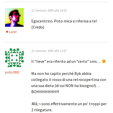
21 Gennaio 2009 alle 10:50
Egocentrico. Poto mica si riferiva a te!
(Credo)
Lore!
21 Gennaio 2009 alle 12:07
Il “lieve” era riferito ad un “certo” sms…
poto2002
Ma non ho capito perchè Byb abbia
collegato il rosso di una retrocopertina con
una sua dieta (di cui NON ha bisogno!)…
BOHHHHHHH!!!
40â‚¬ sono effettivamente un po’ troppi per
2 rilegature..