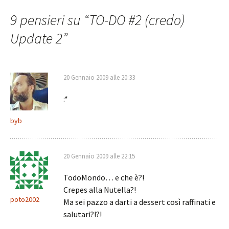
articolo
9 pensieri su “
TO-DO #2 (credo)
Update 2
”
20 Gennaio 2009 alle 20:33
:*
byb
20 Gennaio 2009 alle 22:15
TodoMondo… e che è?!
Crepes alla Nutella?!
poto2002
Ma sei pazzo a darti a dessert così raffinati e
salutari?!?!