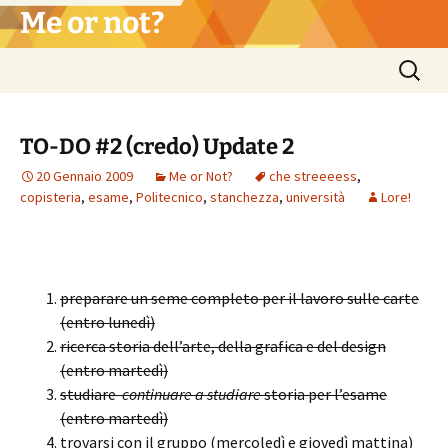
Vai
Me or not?
al
contenuto
Ricerca
per:
TO-DO #2 (credo) Update 2
20 Gennaio 2009
Me or Not?
che streeeess
,
copisteria
,
esame
,
Politecnico
,
stanchezza
,
università
Lore!
preparare un seme completo per il lavoro sulle carte
(entro lunedì)
ricerca storia dell’arte, della grafica e del design
(entro martedì)
studiare
continuare a studiare
storia per l’esame
(entro martedì)
trovarsi con il gruppo (mercoledì e giovedì mattina)