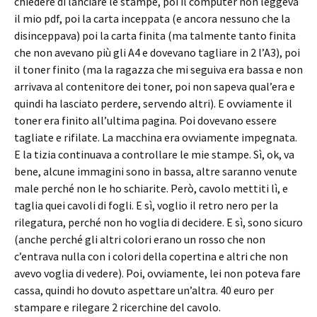
chiedere di lanciare le stampe, poi il computer non leggeva
il mio pdf, poi la carta inceppata (e ancora nessuno che la
disinceppava) poi la carta finita (ma talmente tanto finita
che non avevano più gli A4 e dovevano tagliare in 2 l’A3), poi
il toner finito (ma la ragazza che mi seguiva era bassa e non
arrivava al contenitore dei toner, poi non sapeva qual’era e
quindi ha lasciato perdere, servendo altri). E ovviamente il
toner era finito all’ultima pagina. Poi dovevano essere
tagliate e rifilate. La macchina era ovviamente impegnata.
E la tizia continuava a controllare le mie stampe. Sì, ok, va
bene, alcune immagini sono in bassa, altre saranno venute
male perché non le ho schiarite. Però, cavolo mettiti lì, e
taglia quei cavoli di fogli. E sì, voglio il retro nero per la
rilegatura, perché non ho voglia di decidere. E sì, sono sicuro
(anche perché gli altri colori erano un rosso che non
c’entrava nulla con i colori della copertina e altri che non
avevo voglia di vedere). Poi, ovviamente, lei non poteva fare
cassa, quindi ho dovuto aspettare un’altra. 40 euro per
stampare e rilegare 2 ricerchine del cavolo.