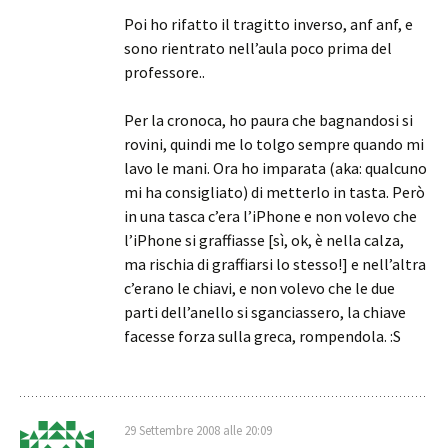
Poi ho rifatto il tragitto inverso, anf anf, e
sono rientrato nell’aula poco prima del
professore..
Per la cronoca, ho paura che bagnandosi si
rovini, quindi me lo tolgo sempre quando mi
lavo le mani. Ora ho imparata (aka: qualcuno
mi ha consigliato) di metterlo in tasta. Però
in una tasca c’era l’iPhone e non volevo che
l’iPhone si graffiasse [sì, ok, è nella calza,
ma rischia di graffiarsi lo stesso!] e nell’altra
c’erano le chiavi, e non volevo che le due
parti dell’anello si sganciassero, la chiave
facesse forza sulla greca, rompendola. :S
29 Settembre 2008 alle 20:09