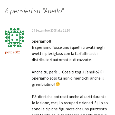
articolo
6 pensieri su “
Anello
”
29 Settembre 2008 alle 11:10
Speriamo!!
E speriamo fosse uno i quelli trovati negli
poto2002
ovetti i plexiglass con la farfallina dei
distributori automatici di cazzate.
Anche tu, però… Cosa ti togli l’anello?!?!
Speriamo solo tu non dimentichi anche il
grembiulino!
PS: direi che potresti anche alzarti durante
la lezione, esci, lo recuperi e rientri. Si, lo so:
sono le tipiche figuracce che uno piuttosto