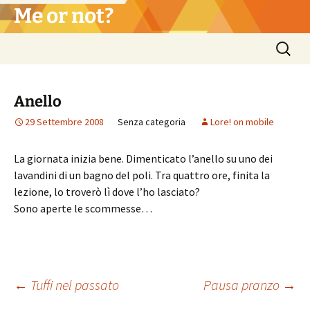
Vai
Me or not?
al
contenuto
Ricerca
per:
Anello
29 Settembre 2008
Senza categoria
Lore! on mobile
La giornata inizia bene. Dimenticato l’anello su uno dei
lavandini di un bagno del poli. Tra quattro ore, finita la
lezione, lo troverò lì dove l’ho lasciato?
Sono aperte le scommesse…
Navigazione
←
Tuffi nel passato
Pausa pranzo
→