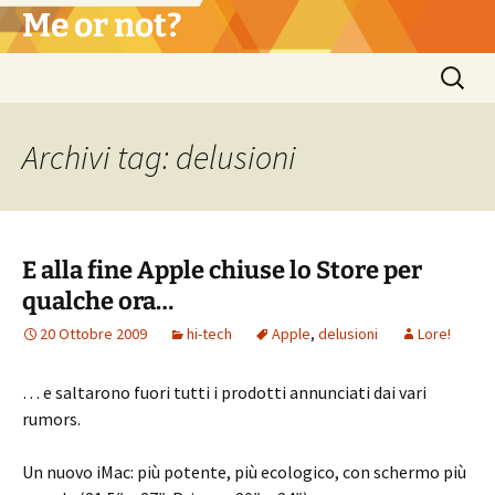
Vai
Me or not?
al
contenuto
Ricerca
per:
Archivi tag: delusioni
E alla fine Apple chiuse lo Store per
qualche ora…
20 Ottobre 2009
hi-tech
Apple
,
delusioni
Lore!
… e saltarono fuori tutti i prodotti annunciati dai vari
rumors.
Un nuovo iMac: più potente, più ecologico, con schermo più