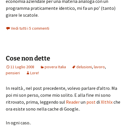
economia aziendale per una materia analoga con un
programma praticamente identico, mi fa un po’ (tanto)
girare le scatole.
Vedi tutti i 5 commenti
Cose non dette
11 Luglio 2008
povera Italia
delusioni
,
lavoro
,
pensieri
Lore!
In realtà , nel post precedente, volevo parlare d’altro. Ma
poi mi son perso, come mio solito. E alla fine mi sono
ritrovato, prima, leggendo sul
Reader
un
post
di
Xlthlx
che
ora esiste sono nella cache di Google..
In ogni caso..