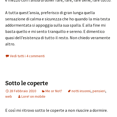
e mezzo con l’ansia di dover fare, fare, fare bene, fare tutto.
A tutta quest’ansia, preferisco di gran lunga quella
sensazione di calma e sicurezza che ho quando la mia testa
addormentata si appoggia sulla sua spalla. E alla fine mi
basta quello e mi sento tranquillo e sereno. E dimentico
quasi dell’esistenza di tutto il resto. Non chiedo veramente
altro.
Vedi tutti i 4 commenti
Sotto le coperte
28 Febbraio 2010
Me or Not?
notti insonni
,
pensieri
,
web
Lore! on mobile
E così mi ritrovo sotto le coperte a non riuscire a dormire.