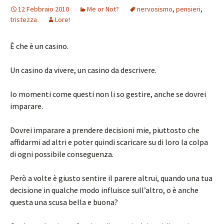
12 Febbraio 2010
Me or Not?
nervosismo
,
pensieri
,
tristezza
Lore!
È che è un casino.
Un casino da vivere, un casino da descrivere.
Io momenti come questi non li so gestire, anche se dovrei
imparare.
Dovrei imparare a prendere decisioni mie, piuttosto che
affidarmi ad altri e poter quindi scaricare su di loro la colpa
di ogni possibile conseguenza.
Però a volte è giusto sentire il parere altrui, quando una tua
decisione in qualche modo influisce sull’altro, o è anche
questa una scusa bella e buona?