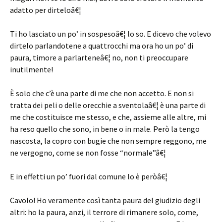
adatto per dirteloâ€¦
Ti ho lasciato un po’ in sospesoâ€¦ lo so. E dicevo che volevo
dirtelo parlandotene a quattrocchi ma ora ho un po’ di
paura, timore a parlarteneâ€¦ no, non ti preoccupare
inutilmente!
È solo che c’è una parte di me che non accetto. E non si
tratta dei peli o delle orecchie a sventolaâ€¦ è una parte di
me che costituisce me stesso, e che, assieme alle altre, mi
ha reso quello che sono, in bene o in male. Però la tengo
nascosta, la copro con bugie che non sempre reggono, me
ne vergogno, come se non fosse “normale”â€¦
E in effetti un po’ fuori dal comune lo è peròâ€¦
Cavolo! Ho veramente così tanta paura del giudizio degli
altri: ho la paura, anzi, il terrore di rimanere solo, come,