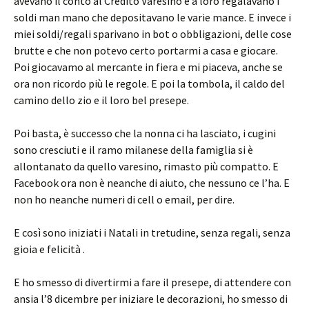
avevano il conto al Credito Varesino e a loro regalavano i
soldi man mano che depositavano le varie mance. E invece i
miei soldi/regali sparivano in bot o obbligazioni, delle cose
brutte e che non potevo certo portarmi a casa e giocare.
Poi giocavamo al mercante in fiera e mi piaceva, anche se
ora non ricordo più le regole. E poi la tombola, il caldo del
camino dello zio e il loro bel presepe.
Poi basta, è successo che la nonna ci ha lasciato, i cugini
sono cresciuti e il ramo milanese della famiglia si è
allontanato da quello varesino, rimasto più compatto. E
Facebook ora non è neanche di aiuto, che nessuno ce l’ha. E
non ho neanche numeri di cell o email, per dire.
E così sono iniziati i Natali in tretudine, senza regali, senza
gioia e felicità .
E ho smesso di divertirmi a fare il presepe, di attendere con
ansia l’8 dicembre per iniziare le decorazioni, ho smesso di