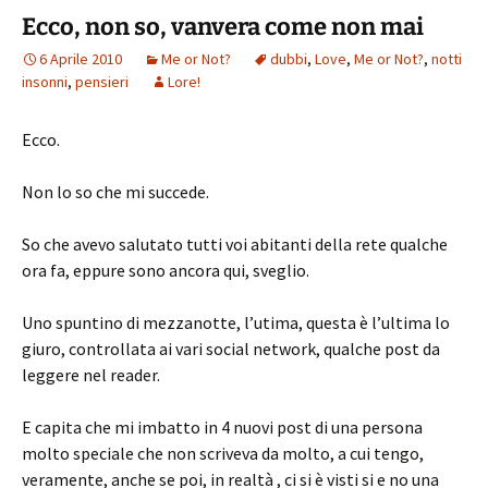
Ecco, non so, vanvera come non mai
6 Aprile 2010
Me or Not?
dubbi
,
Love
,
Me or Not?
,
notti
insonni
,
pensieri
Lore!
Ecco.
Non lo so che mi succede.
So che avevo salutato tutti voi abitanti della rete qualche
ora fa, eppure sono ancora qui, sveglio.
Uno spuntino di mezzanotte, l’utima, questa è l’ultima lo
giuro, controllata ai vari social network, qualche post da
leggere nel reader.
E capita che mi imbatto in 4 nuovi post di una persona
molto speciale che non scriveva da molto, a cui tengo,
veramente, anche se poi, in realtà , ci si è visti si e no una