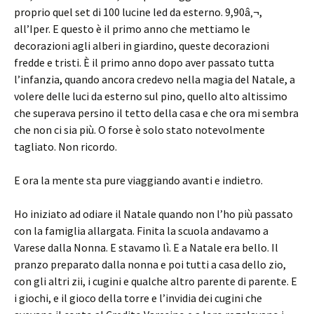
proprio quel set di 100 lucine led da esterno. 9,90â‚¬,
all’Iper. E questo è il primo anno che mettiamo le
decorazioni agli alberi in giardino, queste decorazioni
fredde e tristi. È il primo anno dopo aver passato tutta
l’infanzia, quando ancora credevo nella magia del Natale, a
volere delle luci da esterno sul pino, quello alto altissimo
che superava persino il tetto della casa e che ora mi sembra
che non ci sia più. O forse è solo stato notevolmente
tagliato. Non ricordo.
E ora la mente sta pure viaggiando avanti e indietro.
Ho iniziato ad odiare il Natale quando non l’ho più passato
con la famiglia allargata. Finita la scuola andavamo a
Varese dalla Nonna. E stavamo lì. E a Natale era bello. Il
pranzo preparato dalla nonna e poi tutti a casa dello zio,
con gli altri zii, i cugini e qualche altro parente di parente. E
i giochi, e il gioco della torre e l’invidia dei cugini che