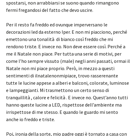
spostarsi, non arrabbiarsi se suono quando rimangono
fermi fregandosi del fatto che devo uscire.
Per il resto fa freddo ed ovunque imperversano le
decorazioni led da esterno Iper. E non mi piacciono, perché
emettono una tonalità di bianco così freddo che mi
rendono triste. E invece no. Non deve essere così. Perché a
me il Natale non piace. Per tutta una serie di motivi, per
come l’ho sempre vissuto (male) negli anni passati, ormai il
Natale non mi piace proprio. Però, in mezzo a questi
sentimenti di ilnatalenonmipiace, trovo rasserenante
tutte le lucine appese a alberi e balconi, colorate, luminose
e lampeggianti. Mi trasmettono un certo senso di
tranquillità , calore e felicità . E invece no. Quest’anno tutti
hanno queste lucine a LED, rispettose dell’ambiente ma
irrispettose di me stesso. E quando le guardo mi sento
anche io freddo e triste.
Poi, ironia della sorte, mio padre oggi è tornato a casa con