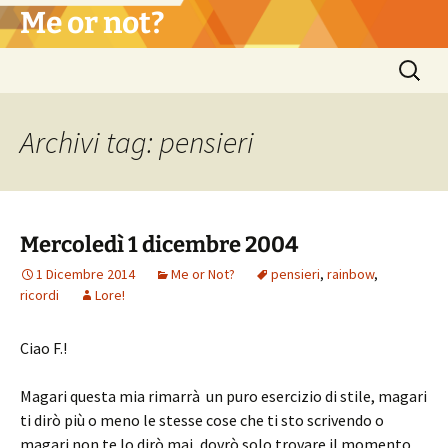
Vai
Me or not?
al
contenuto
Ricerca
per:
Archivi tag: pensieri
Mercoledì 1 dicembre 2004
1 Dicembre 2014
Me or Not?
pensieri
,
rainbow
,
ricordi
Lore!
Ciao F.!
Magari questa mia rimarrà un puro esercizio di stile, magari
ti dirò più o meno le stesse cose che ti sto scrivendo o
magari non te lo dirò mai, dovrò solo trovare il momento