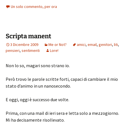
Un solo commento, per ora
Scripta manent
3 Dicembre 2009
Me or Not?
amici
,
email
,
genitori
,
liti
,
pensieri
,
sentimenti
Lore!
Non lo so, magari sono strano io.
Però trovo le parole scritte forti, capaci di cambiare il mio
stato d’animo in un nanosecondo.
E oggi, oggi è successo due volte.
Prima, con una mail di ieri sera e letta solo a mezzogiorno.
Mi ha decisamente risollevato.