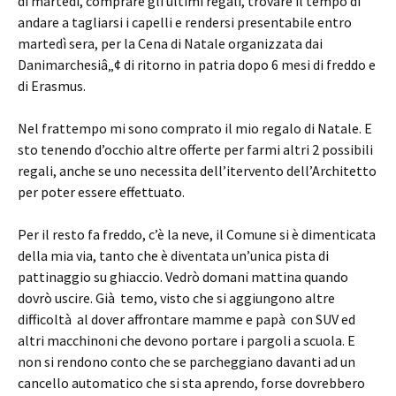
di martedì, comprare gli ultimi regali, trovare il tempo di
andare a tagliarsi i capelli e rendersi presentabile entro
martedì sera, per la Cena di Natale organizzata dai
Danimarchesiâ„¢ di ritorno in patria dopo 6 mesi di freddo e
di Erasmus.
Nel frattempo mi sono comprato il mio regalo di Natale. E
sto tenendo d’occhio altre offerte per farmi altri 2 possibili
regali, anche se uno necessita dell’itervento dell’Architetto
per poter essere effettuato.
Per il resto fa freddo, c’è la neve, il Comune si è dimenticata
della mia via, tanto che è diventata un’unica pista di
pattinaggio su ghiaccio. Vedrò domani mattina quando
dovrò uscire. Già temo, visto che si aggiungono altre
difficoltà al dover affrontare mamme e papà con SUV ed
altri macchinoni che devono portare i pargoli a scuola. E
non si rendono conto che se parcheggiano davanti ad un
cancello automatico che si sta aprendo, forse dovrebbero