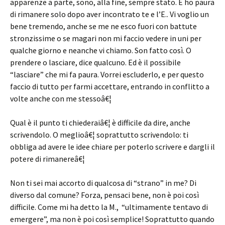
apparenze a parte, sono, alla fine, sempre stato. E ho paura
di rimanere solo dopo aver incontrato te e l’E.. Vi voglio un
bene tremendo, anche se me ne esco fuori con battute
stronzissime o se magari non mi faccio vedere in uni per
qualche giorno e neanche vi chiamo. Son fatto così. O
prendere o lasciare, dice qualcuno. Ed è il possibile
“lasciare” che mi fa paura. Vorrei escluderlo, e per questo
faccio di tutto per farmi accettare, entrando in conflitto a
volte anche con me stessoâ€¦
Qual è il punto ti chiederaiâ€¦ è difficile da dire, anche
scrivendolo. O meglioâ€¦ soprattutto scrivendolo: ti
obbliga ad avere le idee chiare per poterlo scrivere e dargli il
potere di rimanereâ€¦
Non ti sei mai accorto di qualcosa di “strano” in me? Di
diverso dal comune? Forza, pensaci bene, non è poi così
difficile. Come mi ha detto la M.,
“ultimamente tentavo di
emergere”, ma non è poi così semplice! Soprattutto quando