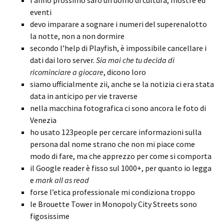
l’anno prossimo sarò un uomo di cultura, mostre ed
eventi
devo imparare a sognare i numeri del superenalotto
la notte, non a non dormire
secondo l’help di Playfish, è impossibile cancellare i
dati dai loro server.
Sia mai che tu decida di
ricominciare a giocare
, dicono loro
siamo ufficialmente zii, anche se la notizia ci era stata
data in anticipo per vie traverse
nella macchina fotografica ci sono ancora le foto di
Venezia
ho usato 123people per cercare informazioni sulla
persona dal nome strano che non mi piace come
modo di fare, ma che apprezzo per come si comporta
il Google reader è fisso sul 1000+, per quanto io legga
e
mark all as read
forse l’etica professionale mi condiziona troppo
le Brouette Tower in Monopoly City Streets sono
figosissime