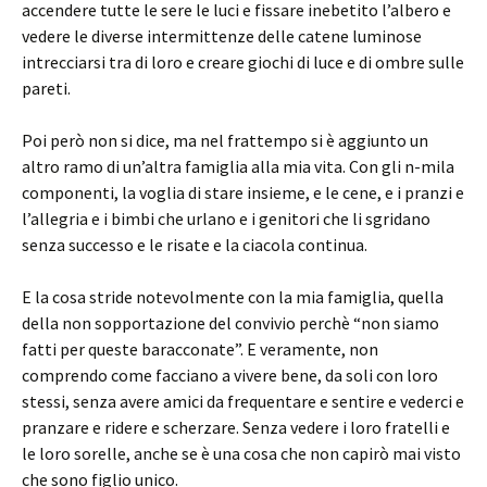
accendere tutte le sere le luci e fissare inebetito l’albero e
vedere le diverse intermittenze delle catene luminose
intrecciarsi tra di loro e creare giochi di luce e di ombre sulle
pareti.
Poi però non si dice, ma nel frattempo si è aggiunto un
altro ramo di un’altra famiglia alla mia vita. Con gli n-mila
componenti, la voglia di stare insieme, e le cene, e i pranzi e
l’allegria e i bimbi che urlano e i genitori che li sgridano
senza successo e le risate e la ciacola continua.
E la cosa stride notevolmente con la mia famiglia, quella
della non sopportazione del convivio perchè “non siamo
fatti per queste baracconate”. E veramente, non
comprendo come facciano a vivere bene, da soli con loro
stessi, senza avere amici da frequentare e sentire e vederci e
pranzare e ridere e scherzare. Senza vedere i loro fratelli e
le loro sorelle, anche se è una cosa che non capirò mai visto
che sono figlio unico.