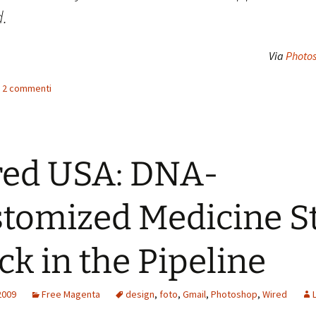
d.
Via
Photos
 i 2 commenti
ed USA: DNA-
tomized Medicine St
ck in the Pipeline
2009
Free Magenta
design
,
foto
,
Gmail
,
Photoshop
,
Wired