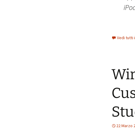
iPo
Vedi tutti
Wir
Cus
Stu
22 Marzo 