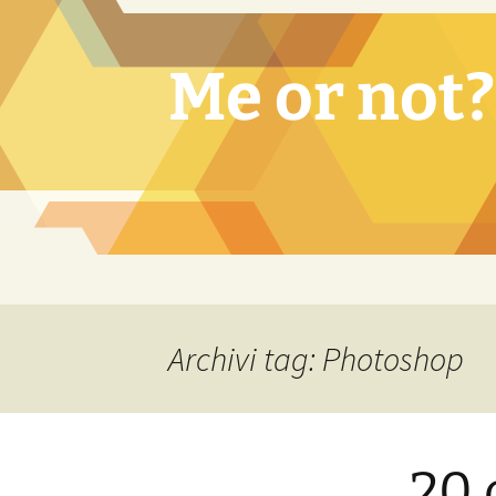
Vai
al
contenuto
Me or not?
Archivi tag: Photoshop
20 