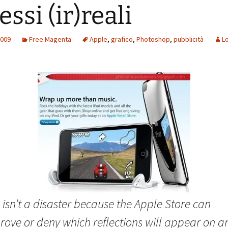
essi (ir)reali
2009
Free Magenta
Apple
,
grafico
,
Photoshop
,
pubblicità
Lo
 isn’t a disaster because the Apple Store can
rove or deny which reflections will appear on a