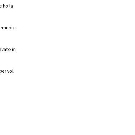
e ho la
icemente
lvato in
per voi.