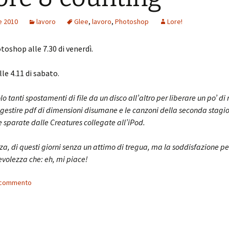
e 2010
lavoro
Glee
,
lavoro
,
Photoshop
Lore!
toshop alle 7.30 di venerdì.
le 4.11 di sabato.
lo tanti spostamenti di file da un disco all’altro per liberare un po’ d
 gestire pdf di dimensioni disumane e le canzoni della seconda stagio
 sparate dalle Creatures collegate all’iPod.
a, di questi giorni senza un attimo di tregua, ma la soddisfazione per 
evolezza che: eh, mi piace!
n commento