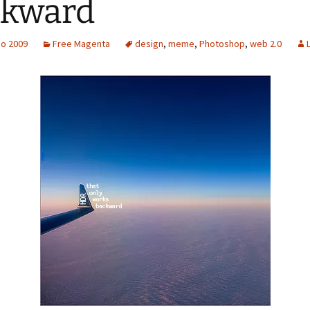
ckward
io 2009
Free Magenta
design
,
meme
,
Photoshop
,
web 2.0