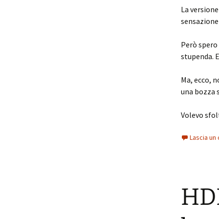
La versione
sensazione 
Però spero 
stupenda. E
Ma, ecco, n
una bozza s
Volevo sfolt
Lascia u
HDR