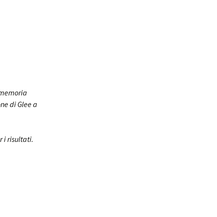
i memoria
ne di Glee a
i risultati.