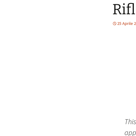
Rifl
25 Aprile 
This
app