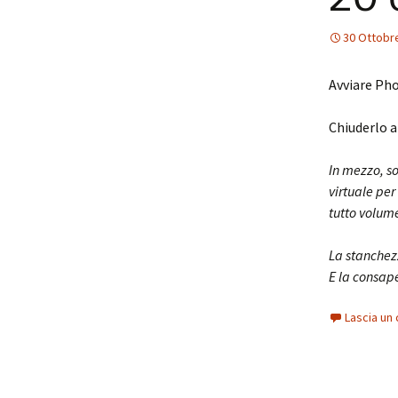
30 Ottobr
Avviare Pho
Chiuderlo al
In mezzo, so
virtuale per
tutto volume
La stanchezz
E la consap
Lascia u