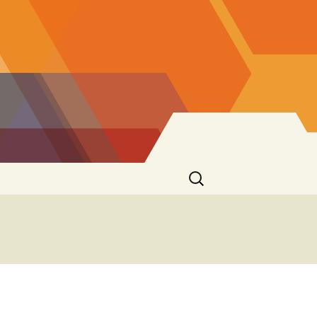
Ricerca
per: