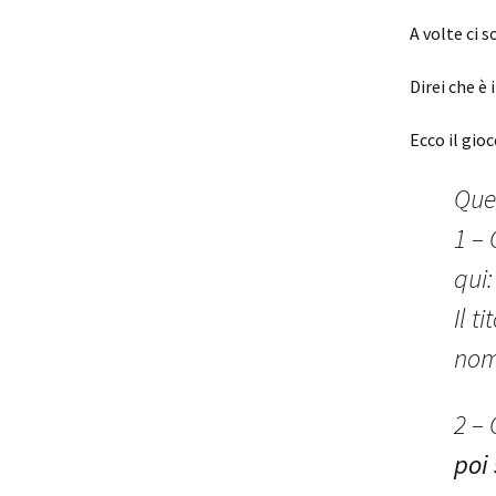
A volte ci 
Direi che è 
Ecco il gioc
Ques
1 – 
qui
Il t
nom
2 – 
poi