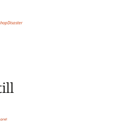
hopDisaster
ill
Lore!