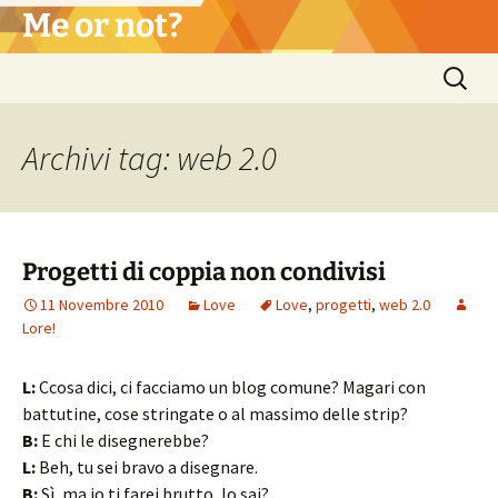
Vai
Me or not?
al
contenuto
Ricerca
per:
Archivi tag: web 2.0
Progetti di coppia non condivisi
11 Novembre 2010
Love
Love
,
progetti
,
web 2.0
Lore!
L:
Ccosa dici, ci facciamo un blog comune? Magari con
battutine, cose stringate o al massimo delle strip?
B:
E chi le disegnerebbe?
L:
Beh, tu sei bravo a disegnare.
B:
Sì, ma io ti farei brutto, lo sai?