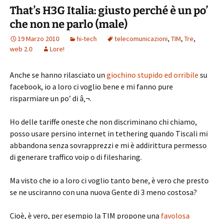
That’s H3G Italia: giusto perché è un po’
che non ne parlo (male)
19 Marzo 2010
hi-tech
telecomunicazioni
,
TIM
,
Tre
,
web 2.0
Lore!
Anche se hanno rilasciato un
giochino stupido ed orribile
su
facebook, io a loro ci voglio bene e mi fanno pure
risparmiare un po’ di â‚¬.
Ho delle tariffe oneste che non discriminano chi chiamo,
posso usare persino internet in tethering quando Tiscali mi
abbandona senza sovrapprezzi e mi è addirittura permesso
di generare traffico voip o di filesharing.
Ma visto che io a loro ci voglio tanto bene, è vero che presto
se ne usciranno con una nuova Gente di 3 meno costosa?
Cioè, è vero, per esempio la TIM propone una
favolosa