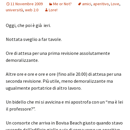
11 Novembre 2009
Me or Not?
amici
,
aperitivo
,
Love
,
università
,
web 2.0
Lore!
Oggi, che poi è già ieri.
Nottata sveglio a far tavole.
Ore di attesa per una prima revisione assolutamente
demoralizzante.
Altre ore e ore e ore e ore (fino alle 20.00) di attesa per una
seconda revisione. Più utile, meno demoralizzante ma
ugualmente portatrice di altro lavoro.
Un bidello che mi si avvicina e mi apostrofa con un “ma è lei
il professore?”.
Un consorte che arriva in Bovisa Beach giusto quando stavo
uscendo dall’edificio giallo e via di corsa verso un aperitivo,