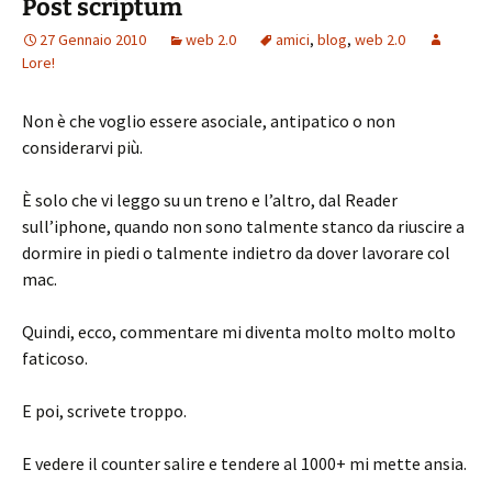
Post scriptum
27 Gennaio 2010
web 2.0
amici
,
blog
,
web 2.0
Lore!
Non è che voglio essere asociale, antipatico o non
considerarvi più.
È solo che vi leggo su un treno e l’altro, dal Reader
sull’iphone, quando non sono talmente stanco da riuscire a
dormire in piedi o talmente indietro da dover lavorare col
mac.
Quindi, ecco, commentare mi diventa molto molto molto
faticoso.
E poi, scrivete troppo.
E vedere il counter salire e tendere al 1000+ mi mette ansia.