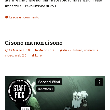
utenti e che Share non sia invece solo fumo senza un reale
impatto sull’evoluzione di PS3.
Lascia un commento
Ci sono ma non ci sono
12 Marzo 2010
Me or Not?
dubbi
,
futuro
,
università
,
video
,
web 2.0
Lore!