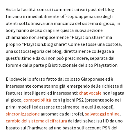
Vista la facilità con cui i commenti ai vari post del blog
finivano irrimediabilmente off-topic appena uno degli
utenti sottolineava una mancanza del sistema di gioco, in
Sony hanno deciso di aprire questa nuova sezione
chiamando non semplicemente “Playstion.share” ma
proprio “Playstion.blog share”. Come se fosse una costola,
una sottocategoria del blog, direttamente collegata a
quest’ultimo e da cui non può prescindere, separata dal
forum e dalla parte più istituzionale del sito Playstation.
È lodevole lo sforzo fatto dal colosso Giapponese ed è
interessante come stanno già emergendo delle richieste di
features intelligenti ed interessanti:
chat vocale
non legata
al gioco,
compatibilità
con i giochi PS2 (presente solo nei
primi modelli ed assente totalmente in quelli europei),
sincronizzazione
automatica dei trofei,
salvataggi online
,
cambio del sistema di cifratura
dei dati salvati su HD da uno
basato sull’hardware ad uno basato sull’account PSN del