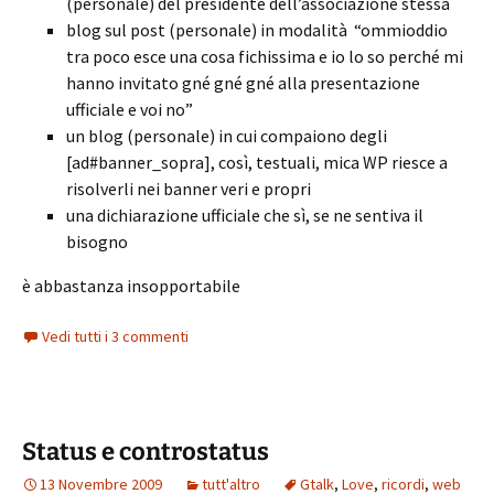
(personale) del presidente dell’associazione stessa
blog sul post (personale) in modalità “ommioddio
tra poco esce una cosa fichissima e io lo so perché mi
hanno invitato gné gné gné alla presentazione
ufficiale e voi no”
un blog (personale) in cui compaiono degli
[ad#banner_sopra], così, testuali, mica WP riesce a
risolverli nei banner veri e propri
una dichiarazione ufficiale che sì, se ne sentiva il
bisogno
è abbastanza insopportabile
Vedi tutti i 3 commenti
Status e controstatus
13 Novembre 2009
tutt'altro
Gtalk
,
Love
,
ricordi
,
web