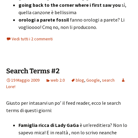
going back to the corner where i first saw you
sì,
quella canzone è bellissima
orologi a parete fossil
fanno orologi a parete? Li
voglioooo! Cmq no, non li producono.
Vedi tutti i 2 commenti
Search Terms #2
19 Maggio 2009
web 2.0
blog
,
Google
,
search
Lore!
Giusto per intasarvi un po’ il feed reader, ecco le search
terms di questi giorni:
Famiglia ricca di Lady GaGa
è un’ereditiera? Non lo
sapevo mica! E in realtà , non lo scrivo neanche