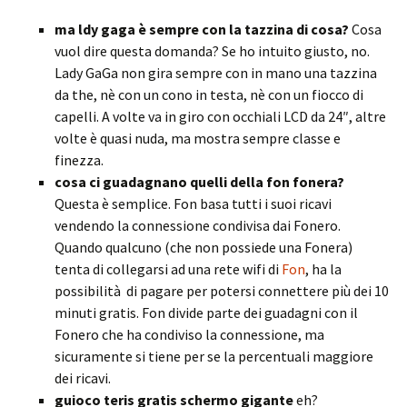
ma ldy gaga è sempre con la tazzina di cosa?
Cosa
vuol dire questa domanda? Se ho intuito giusto, no.
Lady GaGa non gira sempre con in mano una tazzina
da the, nè con un cono in testa, nè con un fiocco di
capelli. A volte va in giro con occhiali LCD da 24″, altre
volte è quasi nuda, ma mostra sempre classe e
finezza.
cosa ci guadagnano quelli della fon fonera?
Questa è semplice. Fon basa tutti i suoi ricavi
vendendo la connessione condivisa dai Fonero.
Quando qualcuno (che non possiede una Fonera)
tenta di collegarsi ad una rete wifi di
Fon
, ha la
possibilità di pagare per potersi connettere più dei 10
minuti gratis. Fon divide parte dei guadagni con il
Fonero che ha condiviso la connessione, ma
sicuramente si tiene per se la percentuali maggiore
dei ricavi.
guioco teris gratis schermo gigante
eh?