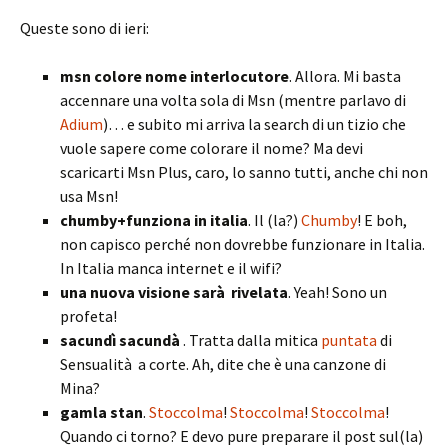
Queste sono di ieri:
msn colore nome interlocutore
. Allora. Mi basta
accennare una volta sola di Msn (mentre parlavo di
Adium
)… e subito mi arriva la search di un tizio che
vuole sapere come colorare il nome? Ma devi
scaricarti Msn Plus, caro, lo sanno tutti, anche chi non
usa Msn!
chumby+funziona in italia
. Il (la?)
Chumby
! E boh,
non capisco perché non dovrebbe funzionare in Italia.
In Italia manca internet e il wifi?
una nuova visione sarà rivelata
. Yeah! Sono un
profeta!
sacundì sacundà
. Tratta dalla mitica
puntata
di
Sensualità a corte. Ah, dite che è una canzone di
Mina?
gamla stan
.
Stoccolma
!
Stoccolma
!
Stoccolma
!
Quando ci torno? E devo pure preparare il post sul(la)