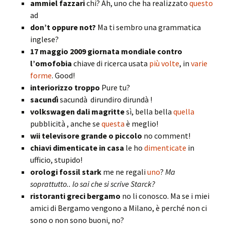
ammiel fazzari
chi? Ah, uno che ha realizzato
questo
ad
don’t oppure not?
Ma ti sembro una grammatica
inglese?
17 maggio 2009 giornata mondiale contro
l’omofobia
chiave di ricerca usata
più volte
, in
varie
forme
. Good!
interiorizzo troppo
Pure tu?
sacundì
sacundà dirundiro dirundà !
volkswagen dali magritte
sì, bella bella
quella
pubblicità , anche se
questa
è meglio!
wii televisore grande o piccolo
no comment!
chiavi dimenticate in casa
le ho
dimenticate
in
ufficio, stupido!
orologi fossil stark
me ne regali
uno
?
Ma
soprattutto.. lo sai che si scrive Starck?
ristoranti greci bergamo
no li conosco. Ma se i miei
amici di Bergamo vengono a Milano, è perché non ci
sono o non sono buoni, no?