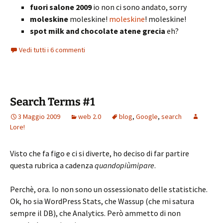
fuori salone 2009
io non ci sono andato, sorry
moleskine
moleskine!
moleskine
! moleskine!
spot milk and chocolate atene grecia
eh?
Vedi tutti i 6 commenti
Search Terms #1
3 Maggio 2009
web 2.0
blog
,
Google
,
search
Lore!
Visto che fa figo e ci si diverte, ho deciso di far partire
questa rubrica a cadenza
quandopiùmipare
.
Perchè, ora. Io non sono un ossessionato delle statistiche.
Ok, ho sia WordPress Stats, che Wassup (che mi satura
sempre il DB), che Analytics. Però ammetto di non