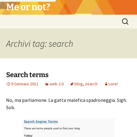
Vai
Me or not?
al
contenuto
Ricerca
per:
Archivi tag: search
Search terms
9 Gennaio 2011
web 2.0
blog
,
search
Lore!
No, ma parliamone. La gatta malefica spadroneggia. Sigh.
Sob.