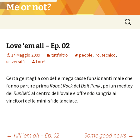
Vai
Me or not?
al
contenuto
Ricerca
per:
Love ‘em all – Ep. 02
14 Maggio 2009
tutt'altro
people
,
Politecnico
,
università
Lore!
Certa gentaglia con delle mega casse funzionanti male che
fanno partire prima
Robot Rock
dei
Daft Punk
, poi un medley
dei
RunDMC
al centro dell’ovale e offrendo sangria ai
vincitori delle mini-sfide lanciate.
←
Kill ‘em all – Ep. 02
Some good news
→