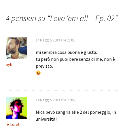
Navigazione
articolo
4 pensieri su “
Love ‘em all – Ep. 02
”
14 Maggio 2009 alle 20:01
mi sembra cosa buona e giusta.
tu però non puoi bere senza di me, non è
byb
previsto.
14 Maggio 2009 alle 20:05
Mica bevo sangria alle 2 del pomeggio, in
università !
Lore!