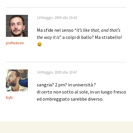
14 Maggio 2009 alle 20:43
Ma sfide nel senso “
it’s like that, and that’s
the way it is
” a colpi di ballo? Ma strabello!
joshuavox
14 Maggio 2009 alle 20:47
sangria? 2 pm? in università ?
di certo non sotto al sole, in un luogo fresco
byb
ed ombreggiato sarebbe diverso.