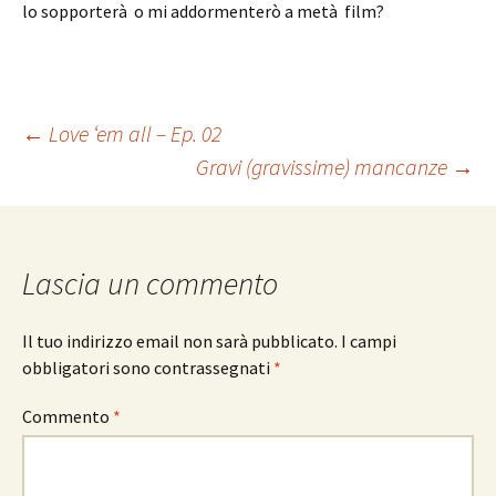
lo sopporterà o mi addormenterò a metà film?
Navigazione
←
Love ‘em all – Ep. 02
Gravi (gravissime) mancanze
→
articolo
Lascia un commento
Il tuo indirizzo email non sarà pubblicato.
I campi
obbligatori sono contrassegnati
*
Commento
*