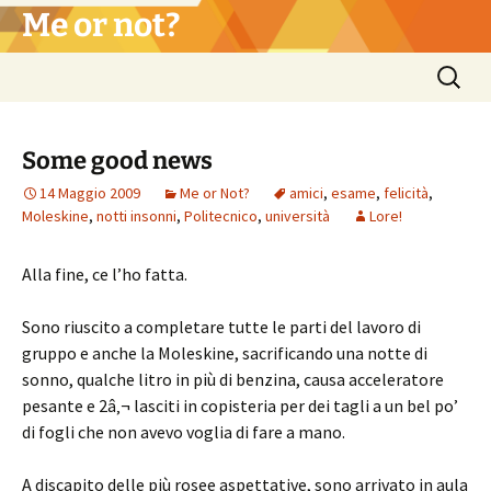
Vai
Me or not?
al
contenuto
Ricerca
per:
Some good news
14 Maggio 2009
Me or Not?
amici
,
esame
,
felicità
,
Moleskine
,
notti insonni
,
Politecnico
,
università
Lore!
Alla fine, ce l’ho fatta.
Sono riuscito a completare tutte le parti del lavoro di
gruppo e anche la Moleskine, sacrificando una notte di
sonno, qualche litro in più di benzina, causa acceleratore
pesante e 2â‚¬ lasciti in copisteria per dei tagli a un bel po’
di fogli che non avevo voglia di fare a mano.
A discapito delle più rosee aspettative, sono arrivato in aula