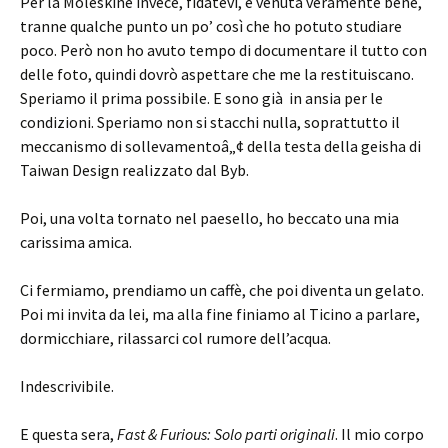
Per la Moleskine invece, fidatevi, è venuta veramente bene,
tranne qualche punto un po’ così che ho potuto studiare
poco. Però non ho avuto tempo di documentare il tutto con
delle foto, quindi dovrò aspettare che me la restituiscano.
Speriamo il prima possibile. E sono già in ansia per le
condizioni. Speriamo non si stacchi nulla, soprattutto il
meccanismo di sollevamentoâ„¢ della testa della geisha di
Taiwan Design realizzato dal Byb.
Poi, una volta tornato nel paesello, ho beccato una mia
carissima amica.
Ci fermiamo, prendiamo un caffè, che poi diventa un gelato.
Poi mi invita da lei, ma alla fine finiamo al Ticino a parlare,
dormicchiare, rilassarci col rumore dell’acqua.
Indescrivibile.
E questa sera,
Fast & Furious: Solo parti originali
. Il mio corpo