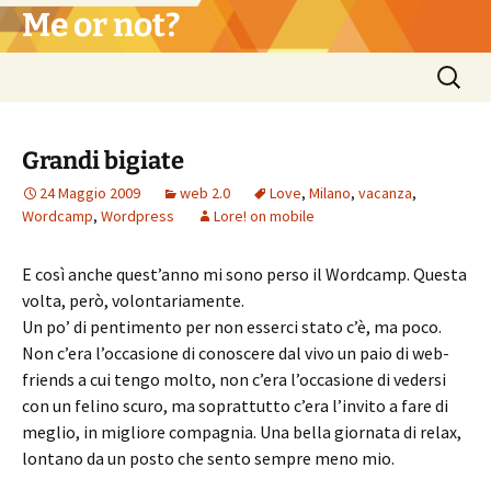
Vai
Me or not?
al
contenuto
Ricerca
per:
Grandi bigiate
24 Maggio 2009
web 2.0
Love
,
Milano
,
vacanza
,
Wordcamp
,
Wordpress
Lore! on mobile
E così anche quest’anno mi sono perso il Wordcamp. Questa
volta, però, volontariamente.
Un po’ di pentimento per non esserci stato c’è, ma poco.
Non c’era l’occasione di conoscere dal vivo un paio di web-
friends a cui tengo molto, non c’era l’occasione di vedersi
con un felino scuro, ma soprattutto c’era l’invito a fare di
meglio, in migliore compagnia. Una bella giornata di relax,
lontano da un posto che sento sempre meno mio.