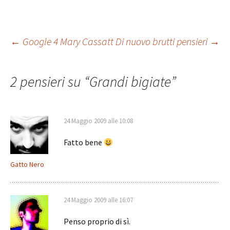
Navigazione
←
Google 4 Mary Cassatt
Di nuovo brutti pensieri
→
articolo
2 pensieri su “
Grandi bigiate
”
24 Maggio 2009 alle 10:08
Fatto bene
Gatto Nero
24 Maggio 2009 alle 16:07
Penso proprio di sì.