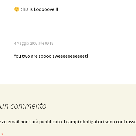
this is Looooove!!!
4 Maggio 2009 alle 09:18
You two are soooo sweeeeeeeeeeet!
 un commento
rizzo email non sarà pubblicato.
I campi obbligatori sono contrass
o
*