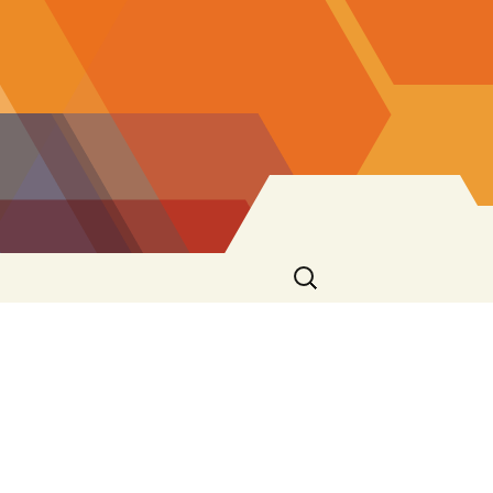
Ricerca
per: