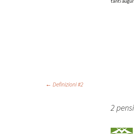
tanti augur
Navigazione
←
Definizioni #2
articolo
2 pensi