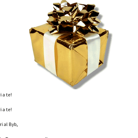
 a te!
 a te!
i al Byb,