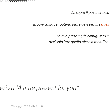
i a Teeeeeeeeeeeeeee!!
Vai sopra il pacchetto c
In ogni caso, per poterlo usare devi seguire
ques
La mia parte è già configurata 
devi solo fare quella piccola modifica
eri su “
A little present for you
”
2 Maggio 2009 alle 11:56