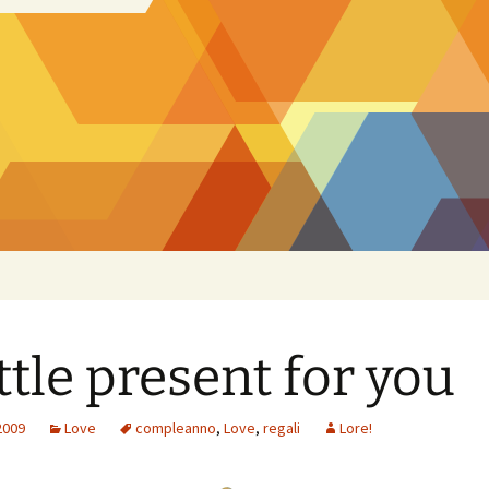
ittle present for you
2009
Love
compleanno
,
Love
,
regali
Lore!