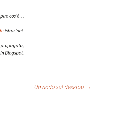
apire cos’è…
te
istruzioni.
e propagata;
 in Blogspot.
Un nodo sul desktop
→