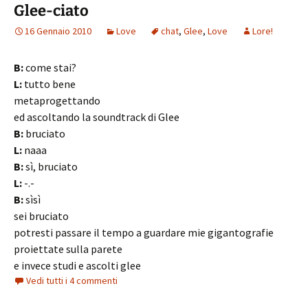
Glee-ciato
16 Gennaio 2010
Love
chat
,
Glee
,
Love
Lore!
B:
come stai?
L:
tutto bene
metaprogettando
ed ascoltando la soundtrack di Glee
B:
bruciato
L:
naaa
B:
sì, bruciato
L:
-.-
B:
sìsì
sei bruciato
potresti passare il tempo a guardare mie gigantografie
proiettate sulla parete
e invece studi e ascolti glee
Vedi tutti i 4 commenti