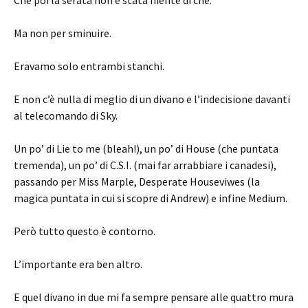
Che poi la serata non è stata niente di che.
Ma non per sminuire.
Eravamo solo entrambi stanchi.
E non c’è nulla di meglio di un divano e l’indecisione davanti
al telecomando di Sky.
Un po’ di Lie to me (bleah!), un po’ di House (che puntata
tremenda), un po’ di C.S.I. (mai far arrabbiare i canadesi),
passando per Miss Marple, Desperate Houseviwes (la
magica puntata in cui si scopre di Andrew) e infine Medium.
Però tutto questo è contorno.
L’importante era ben altro.
E quel divano in due mi fa sempre pensare alle quattro mura