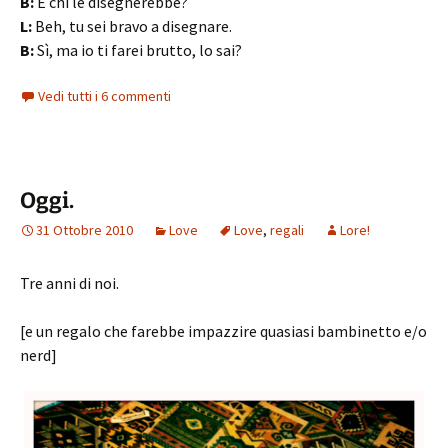
B:
E chi le disegnerebbe?
L:
Beh, tu sei bravo a disegnare.
B:
Sì, ma io ti farei brutto, lo sai?
Vedi tutti i 6 commenti
Oggi.
31 Ottobre 2010
Love
Love
,
regali
Lore!
Tre anni di noi.
[e un regalo che farebbe impazzire quasiasi bambinetto e/o
nerd]