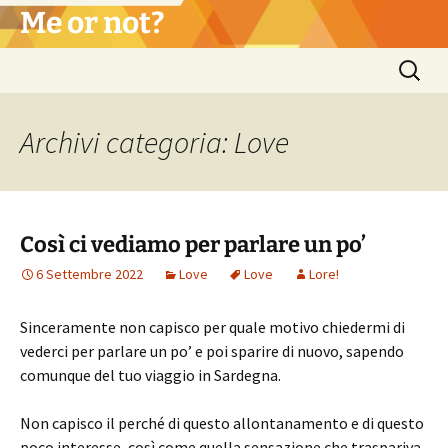
Vai
Me or not?
al
contenuto
Ricerca
per:
Archivi categoria: Love
Così ci vediamo per parlare un po’
6 Settembre 2022
Love
Love
Lore!
Sinceramente non capisco per quale motivo chiedermi di
vederci per parlare un po’ e poi sparire di nuovo, sapendo
comunque del tuo viaggio in Sardegna.
Non capisco il perché di questo allontanamento e di questo
poco interesse, così come quella sensazione che traspariva