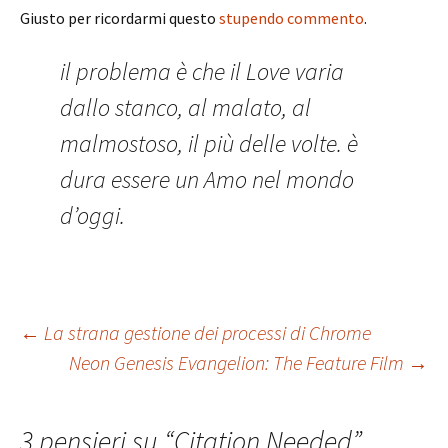
Giusto per ricordarmi questo
stupendo commento
.
il problema è che il Love varia
dallo stanco, al malato, al
malmostoso, il più delle volte. è
dura essere un Amo nel mondo
d’oggi.
Navigazione
←
La strana gestione dei processi di Chrome
Neon Genesis Evangelion: The Feature Film
→
articolo
3 pensieri su “
Citation Needed
”