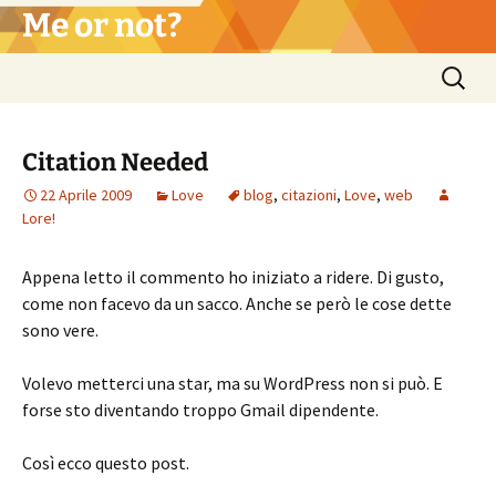
Vai
Me or not?
al
contenuto
Ricerca
per:
Citation Needed
22 Aprile 2009
Love
blog
,
citazioni
,
Love
,
web
Lore!
Appena letto il commento ho iniziato a ridere. Di gusto,
come non facevo da un sacco. Anche se però le cose dette
sono vere.
Volevo metterci una star, ma su WordPress non si può. E
forse sto diventando troppo Gmail dipendente.
Così ecco questo post.