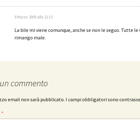
9 Marzo 2009 alle 22:13
La bile mi viene comunque, anche se non le seguo. Tutte le 
rimango male.
 un commento
rizzo email non sarà pubblicato.
I campi obbligatori sono contrass
o
*