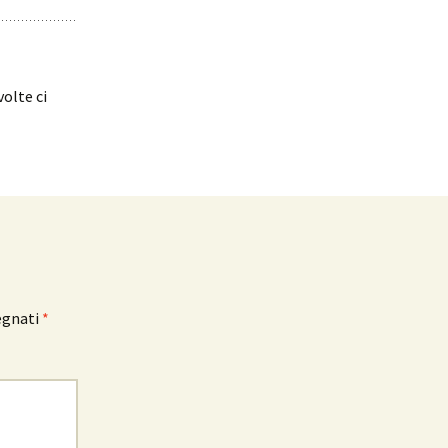
volte ci
egnati
*