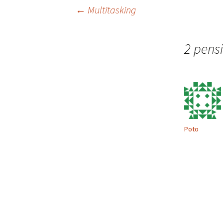
Navigazione
←
Multitasking
articolo
2 pensi
Poto