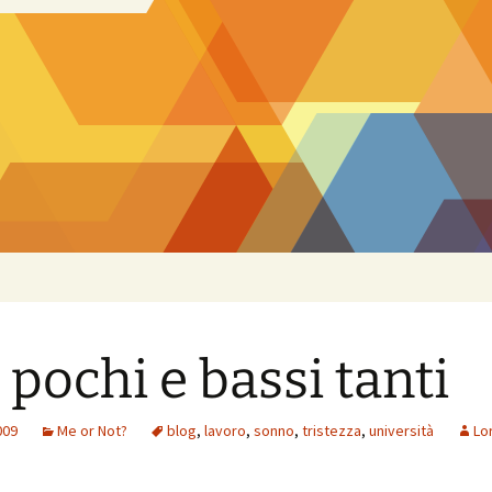
i pochi e bassi tanti
009
Me or Not?
blog
,
lavoro
,
sonno
,
tristezza
,
università
Lo