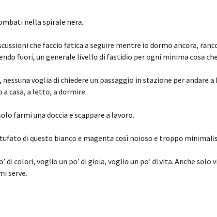
iombati nella spirale nera.
iscussioni che faccio fatica a seguire mentre io dormo ancora, ranc
ndo fuori, un generale livello di fastidio per ogni minima cosa ch
i, nessuna voglia di chiedere un passaggio in stazione per andare a
 a casa, a letto, a dormire.
solo farmi una doccia e scappare a lavoro.
tufato di questo bianco e magenta così noioso e troppo minimalis
’ di colori, voglio un po’ di gioia, voglio un po’ di vita. Anche solo v
mi serve.