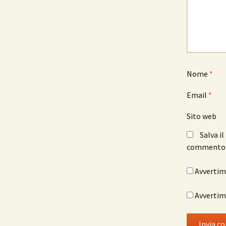
Nome
*
Email
*
Sito web
Salva i
commento
Avvertimi
Avvertimi