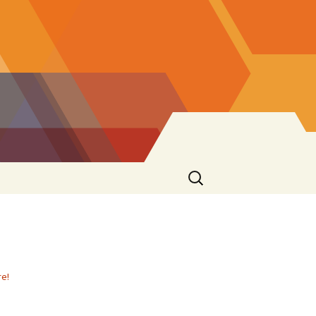
Ricerca
per:
re!