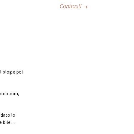
Contrasti
→
l blog e poi
mmmmmmmm,
 dato lo
e bile…