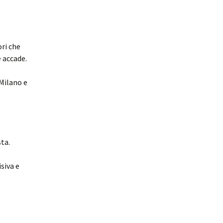
ori che
e accade.
 Milano e
ta.
isiva e