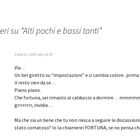
eri su “
Alti pochi e bassi tanti
”
9 Marzo 2009 alle 16:35
Via…
Un bel giretto su “impostazioni” e si cambia colore.. prima 
il resto vien da se…
Piano piano.
Che fortuna, sei rimasto al calduccio a dormire… m
grrrrrrrr, invidia…
Ma che sia un bene che tu non riesca a seguire le discussioni
stato comatoso? Io la chiamerei FORTUNA, se no pensa ch