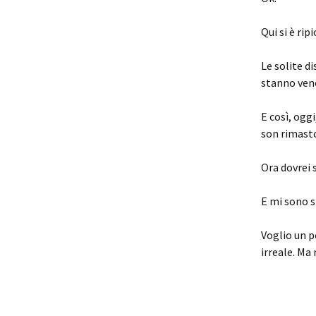
Qui si è rip
Le solite d
stanno vene
E così, ogg
son rimasto
Ora dovrei 
E mi sono s
Voglio un po
irreale. Ma 