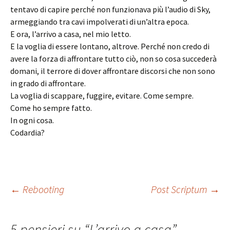
tentavo di capire perché non funzionava più l’audio di Sky,
armeggiando tra cavi impolverati di un’altra epoca.
E ora, l’arrivo a casa, nel mio letto.
E la voglia di essere lontano, altrove. Perché non credo di
avere la forza di affrontare tutto ciò, non so cosa succederà
domani, il terrore di dover affrontare discorsi che non sono
in grado di affrontare.
La voglia di scappare, fuggire, evitare. Come sempre.
Come ho sempre fatto.
In ogni cosa.
Codardia?
Navigazione
←
Rebooting
Post Scriptum
→
articolo
5 pensieri su “
L’arrivo a casa
”