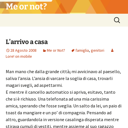
Vai
Me or not?
al
contenuto
Ricerca
per:
L’arrivo a casa
28 Agosto 2008
Me or Not?
famiglia
,
genitori
Lore! on mobile
Man mano che dalla grande città¡ mi avvicinavo al paesello,
saliva l’ansia. L’ansia di varcare la soglia di casa, trovarli
magari svegli, ad aspettarmi.
E mentre il cancello automatico si apriva, esitavo, tanto
che si è richiuso. Una telefonata ad una mia carissima
amica, sperando che fosse sveglia. Un salto da lei, un paio di
toast da mangiare e un po’ di compagnia. Pensando ad
altro, guardandola in versione casalinga disperata mentre
stirava cumuli di vestiti, mentre assieme al suo ragazzo