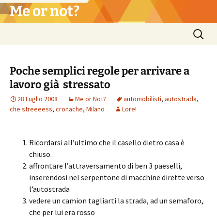
Vai
Me or not?
al
contenuto
Ricerca
per:
Poche semplici regole per arrivare a
lavoro già stressato
28 Luglio 2008
Me or Not?
automobilisti
,
autostrada
,
che streeeess
,
cronache
,
Milano
Lore!
Ricordarsi all’ultimo che il casello dietro casa è
chiuso.
affrontare l’attraversamento di ben 3 paeselli,
inserendosi nel serpentone di macchine dirette verso
l’autostrada
vedere un camion tagliarti la strada, ad un semaforo,
che per lui era rosso