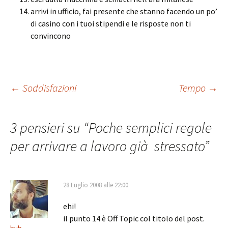
arrivi in ufficio, fai presente che stanno facendo un po’
di casino con i tuoi stipendi e le risposte non ti
convincono
Navigazione
←
Soddisfazioni
Tempo
→
articolo
3 pensieri su “
Poche semplici regole
per arrivare a lavoro già stressato
”
28 Luglio 2008 alle 22:00
ehi!
il punto 14 è Off Topic col titolo del post.