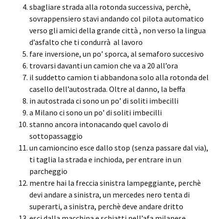
sbagliare strada alla rotonda successiva, perchè,
sovrappensiero stavi andando col pilota automatico
verso gli amici della grande città , non verso la lingua
d’asfalto che ti condurrà al lavoro
fare inversione, un po’ sporca, al semaforo succesivo
trovarsi davanti un camion che va a 20 all’ora
il suddetto camion ti abbandona solo alla rotonda del
casello dell’autostrada. Oltre al danno, la beffa
in autostrada ci sono un po’ di soliti imbecilli
a Milano ci sono un po’ di soliti imbecilli
stanno ancora intonacando quel cavolo di
sottopassaggio
un camioncino esce dallo stop (senza passare dal via),
ti taglia la strada e inchioda, per entrare in un
parcheggio
mentre hai la freccia sinistra lampeggiante, perchè
devi andare a sinistra, un mercedes nero tenta di
superarti, a sinistra, perchè deve andare dritto
esci dalla macchina e schiatti nell’afa milanese