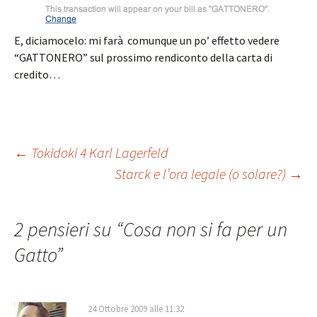
E, diciamocelo: mi farà comunque un po’ effetto vedere
“GATTONERO” sul prossimo rendiconto della carta di
credito…
Navigazione
←
Tokidoki 4 Karl Lagerfeld
Starck e l’ora legale (o solare?)
→
articolo
2 pensieri su “
Cosa non si fa per un
Gatto
”
24 Ottobre 2009 alle 11:32