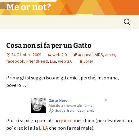
Vai
Me or not?
al
contenuto
Ricerca
per:
Cosa non si fa per un Gatto
24 Ottobre 2009
web 2.0
acquisti
,
AIDS
,
amici
,
facebook
,
FriendFeed
,
Lila
,
web 2.0
Lore!
Prima gli si suggeriscono gli amici, perché, insomma,
povero…
Poi, ci si piega pure al suo
gioco
meschino (per devolvere un
po’ di soldi alla
LILA
che non fa mai male).