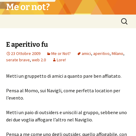
Vai
Me or not?
al
contenuto
Ricerca
per:
E aperitivo fu
23 Ottobre 2009
Me or Not?
amici
,
aperitivo
,
Milano
,
serate brave
,
web 2.0
Lore!
Metti un gruppetto di amici a quanto pare ben affiatato.
Pensa al Momo, sui Navigli, come perfetta location per
l’evento.
Metti un paio di outsiders e uniscili al gruppo, sebbene uno
dei due voglia affogare l’altro nel Naviglio.
Pensa a me come uno degli outsider, quello affogabile, con