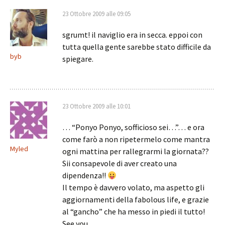
23 Ottobre 2009 alle 09:05
sgrumt! il naviglio era in secca. eppoi con
tutta quella gente sarebbe stato difficile da
byb
spiegare.
23 Ottobre 2009 alle 10:01
… “Ponyo Ponyo, sofficioso sei…”… e ora
come farò a non ripetermelo come mantra
Myled
ogni mattina per rallegrarmi la giornata??
Sii consapevole di aver creato una
dipendenza!!
Il tempo è davvero volato, ma aspetto gli
aggiornamenti della fabolous life, e grazie
al “gancho” che ha messo in piedi il tutto!
See you