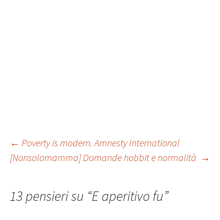
Navigazione
←
Poverty is modern. Amnesty International
[Nonsolomamma] Domande hobbit e normalità
→
articolo
13 pensieri su “
E aperitivo fu
”