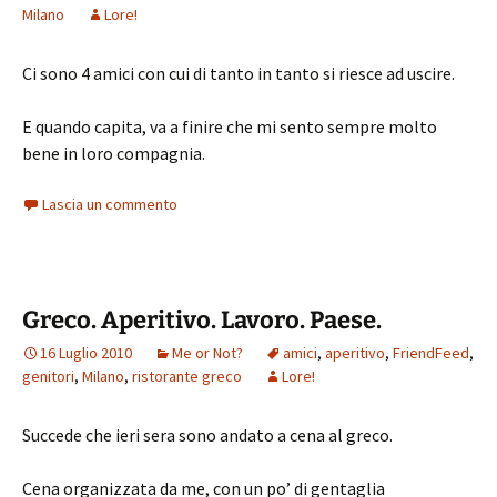
Milano
Lore!
Ci sono 4 amici con cui di tanto in tanto si riesce ad uscire.
E quando capita, va a finire che mi sento sempre molto
bene in loro compagnia.
Lascia un commento
Greco. Aperitivo. Lavoro. Paese.
16 Luglio 2010
Me or Not?
amici
,
aperitivo
,
FriendFeed
,
genitori
,
Milano
,
ristorante greco
Lore!
Succede che ieri sera sono andato a cena al greco.
Cena organizzata da me, con un po’ di gentaglia