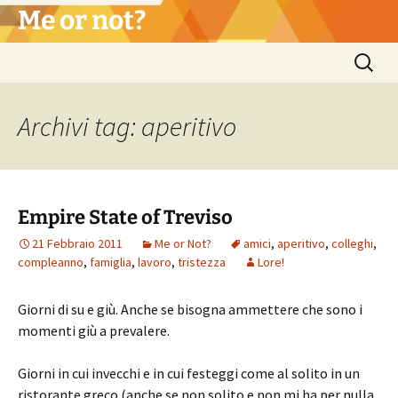
Vai
Me or not?
al
contenuto
Ricerca
per:
Archivi tag: aperitivo
Empire State of Treviso
21 Febbraio 2011
Me or Not?
amici
,
aperitivo
,
colleghi
,
compleanno
,
famiglia
,
lavoro
,
tristezza
Lore!
Giorni di su e giù. Anche se bisogna ammettere che sono i
momenti giù a prevalere.
Giorni in cui invecchi e in cui festeggi come al solito in un
ristorante greco (anche se non solito e non mi ha per nulla