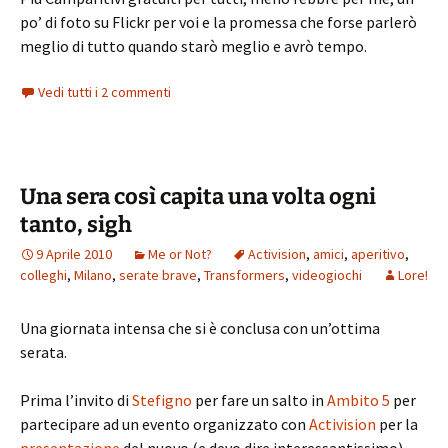
po’ di foto su Flickr per voi e la promessa che forse parlerò
meglio di tutto quando starò meglio e avrò tempo.
Vedi tutti i 2 commenti
Una sera così capita una volta ogni
tanto, sigh
9 Aprile 2010
Me or Not?
Activision
,
amici
,
aperitivo
,
colleghi
,
Milano
,
serate brave
,
Transformers
,
videogiochi
Lore!
Una giornata intensa che si è conclusa con un’ottima
serata.
Prima l’invito di
Stefigno
per fare un salto in
Ambito 5
per
partecipare ad un evento organizzato con
Activision
per la