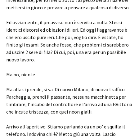
interessante, per lo meno sotto l’aspetto della sfida e del
mettersi in gioco e provare a pensare a qualcosa di diverso.
Ed ovviamente, il preavviso non è servito a nulla. Stessi
identici discorsi ed obiezioni di ieri. Ed oggi l’aggravante è
che ero uscito pure ieri. Che poi, voglio dire. È estate, ho
finito gli esami. Se anche fosse, che problemi ci sarebbero
ad uscire 2 sere di fila? Di cui, poi, una era per un possibile
nuovo lavoro.
Ma no, niente.
Ma alla si prende, si va. Di nuovo Milano, di nuovo traffico.
Parcheggia, prendi il passante, nessuna macchinetta per
timbrare, l’incubo del controllore e l’arrivo ad una P.Vittoria
che incute tristezza, con quei neon gialli.
Arrivo all’aperitivo. Stiamo parlando da un po’ e squilla il
telefono. Indovina chi è? Metto giù una volta. Lascio