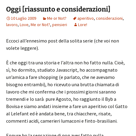
Oggi [riassunto e considerazioni]
10 Luglio 2009
Me or Not?
aperitivo
,
considerazioni
,
lavoro
,
Love
,
Me or Not?
,
pensieri
Lore!
Eccoci all’ennesimo post della solita serie (che voi non
volete leggere).
È che oggi tra una storia e l’altra non ho fatto nulla. Cioè,
sì, ho dormito, studiato Javascript, ho accompagnato
un’amica a fare shopping (e parlato, che ne avevamo
bisogno entrambi), ho ricevuto una brutta chiamata di
lavoro che mi conferma che i prossimi giorni saranno
tremendi e lo sarà pure Agosto, ho raggiunto il Byb a
Bovisa e siamo andati insieme a fare un aperitivo col Gatto
al Lelefant ed è andata bene, tra chiacchere, risate,
commenti acidi, camerieri lumaconi e finto-brasiliani.
Eppure ho la sensazione di non aver fatto nulla.