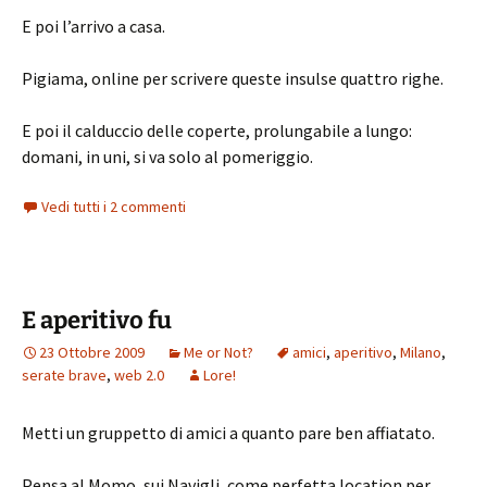
E poi l’arrivo a casa.
Pigiama, online per scrivere queste insulse quattro righe.
E poi il calduccio delle coperte, prolungabile a lungo:
domani, in uni, si va solo al pomeriggio.
Vedi tutti i 2 commenti
E aperitivo fu
23 Ottobre 2009
Me or Not?
amici
,
aperitivo
,
Milano
,
serate brave
,
web 2.0
Lore!
Metti un gruppetto di amici a quanto pare ben affiatato.
Pensa al Momo, sui Navigli, come perfetta location per