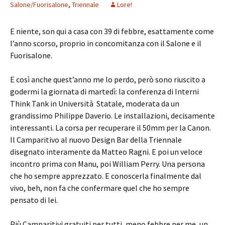
Salone/Fuorisalone
,
Triennale
Lore!
E niente, son qui a casa con 39 di febbre, esattamente come
l’anno scorso, proprio in concomitanza con il Salone e il
Fuorisalone.
E così anche quest’anno me lo perdo, però sono riuscito a
godermi la giornata di martedì: la conferenza di Interni
Think Tank in Università Statale, moderata da un
grandissimo Philippe Daverio. Le installazioni, decisamente
interessanti. La corsa per recuperare il 50mm per la Canon.
Il Camparitivo al nuovo Design Bar della Triennale
disegnato interamente da Matteo Ragni. E poi un veloce
incontro prima con Manu, poi William Perry. Una persona
che ho sempre apprezzato. E conoscerla finalmente dal
vivo, beh, non fa che confermare quel che ho sempre
pensato di lei.
Più Camparitivi gratuiti per tutti, meno febbre per me, un