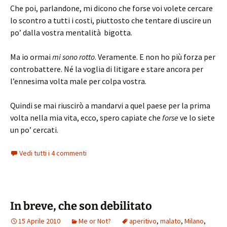
Che poi, parlandone, mi dicono che forse voi volete cercare
lo scontro a tutti i costi, piuttosto che tentare di uscire un
po’ dalla vostra mentalità bigotta.
Ma io ormai
mi sono rotto
. Veramente. E non ho più forza per
controbattere. Né la voglia di litigare e stare ancora per
l’ennesima volta male per colpa vostra.
Quindi se mai riuscirò a mandarvi a quel paese per la prima
volta nella mia vita, ecco, spero capiate che
forse
ve lo siete
un po’ cercati.
Vedi tutti i 4 commenti
In breve, che son debilitato
15 Aprile 2010
Me or Not?
aperitivo
,
malato
,
Milano
,