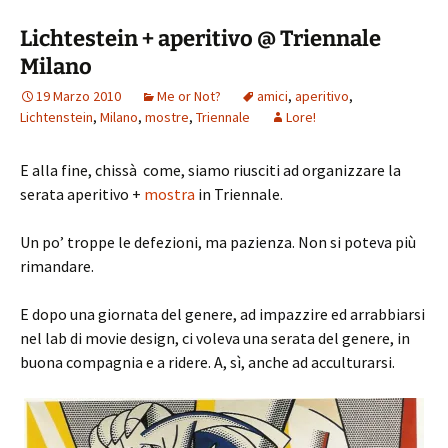
Lichtestein + aperitivo @ Triennale
Milano
19 Marzo 2010
Me or Not?
amici
,
aperitivo
,
Lichtenstein
,
Milano
,
mostre
,
Triennale
Lore!
E alla fine, chissà come, siamo riusciti ad organizzare la
serata aperitivo +
mostra
in Triennale.
Un po’ troppe le defezioni, ma pazienza. Non si poteva più
rimandare.
E dopo una giornata del genere, ad impazzire ed arrabbiarsi
nel lab di movie design, ci voleva una serata del genere, in
buona compagnia e a ridere. A, sì, anche ad acculturarsi.