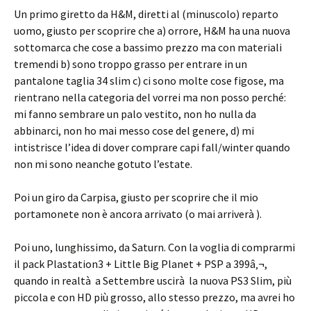
Un primo giretto da H&M, diretti al (minuscolo) reparto
uomo, giusto per scoprire che a) orrore, H&M ha una nuova
sottomarca che cose a bassimo prezzo ma con materiali
tremendi b) sono troppo grasso per entrare in un
pantalone taglia 34 slim c) ci sono molte cose figose, ma
rientrano nella categoria del vorrei ma non posso perché:
mi fanno sembrare un palo vestito, non ho nulla da
abbinarci, non ho mai messo cose del genere, d) mi
intistrisce l’idea di dover comprare capi fall/winter quando
non mi sono neanche gotuto l’estate.
Poi un giro da Carpisa, giusto per scoprire che il mio
portamonete non è ancora arrivato (o mai arriverà ).
Poi uno, lunghissimo, da Saturn. Con la voglia di comprarmi
il pack Plastation3 + Little Big Planet + PSP a 399â‚¬,
quando in realtà a Settembre uscirà la nuova PS3 Slim, più
piccola e con HD più grosso, allo stesso prezzo, ma avrei ho