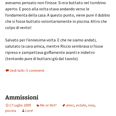
avevamo pensato non finisse. Si era buttato nel tombino
aperto. E poco alla volta stava andando verso le
fondamenta della casa. A questo punto, viene pure il dubbio
che si fosse buttato volontariamente in piscina. Altro che
colpo di vento!
Salvato per l’ennesima volta. E che ne siamo andati,
salutato la cara amica, mentre Riccio sembrava si fosse
ripreso e zampettava goffamente avanti e indietro
(tentando pure di buttarsi giù dal tavolo).
Vedi tutti i 5 commenti
Ammissioni
17 Luglio 2009
Me or Not?
amici
,
estate
,
noia
,
piscina
Lore!