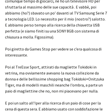
comunque tempo di giocarci, né ho un televisore HD per
sfruttarla al massimo delle sue capacità . E vabbè, poi
abbiamo (ho?) sbavato un po’ davanti al TV Samsung Serie 7
a tecnologia LED. Lo necessito per il mio (nostro?) salotto.
E abbiamo perso tempo alla ricerca della chiavetta USB
perfetta (e siamo finiti su una SONY 8GB con sistema di
chiusura a molla. Figossima).
Poi giretto da Games Stop per vedere se c’era qualcosa di
interessante.
Poi al TreEsse Sport, attirati da magliette Tokidoki in
vetrina, ma ovviamente avevano la nuova collezione da
donna e delle bellissime shopping bag Tokidoki+Onitzuka
Tiger, ma di modelli maschili neanche l’ombra, a parte un
paio di magliettine che no, non mi piacevano per nulla.
E poi un salto all’Iper alla ricerca di un paio di cose per la
cena di questa sera. E abbiamo usato con soddisfazione le