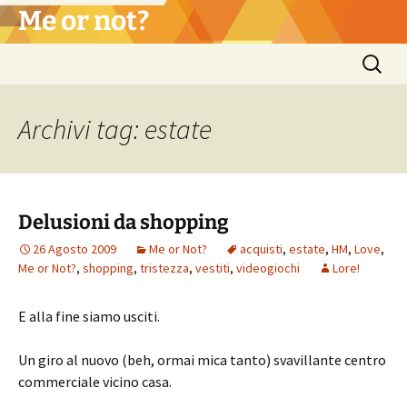
Vai
Me or not?
al
contenuto
Ricerca
per:
Archivi tag: estate
Delusioni da shopping
26 Agosto 2009
Me or Not?
acquisti
,
estate
,
HM
,
Love
,
Me or Not?
,
shopping
,
tristezza
,
vestiti
,
videogiochi
Lore!
E alla fine siamo usciti.
Un giro al nuovo (beh, ormai mica tanto) svavillante centro
commerciale vicino casa.