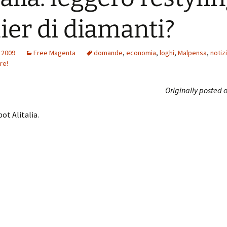
lier di diamanti?
 2009
Free Magenta
domande
,
economia
,
loghi
,
Malpensa
,
notiz
re!
Originally posted o
ot Alitalia.