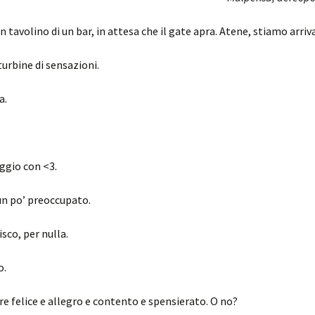
n tavolino di un bar, in attesa che il gate apra. Atene, stiamo arriv
turbine di sensazioni.
a.
aggio con <3.
un po’ preoccupato.
sco, per nulla.
o.
re felice e allegro e contento e spensierato. O no?