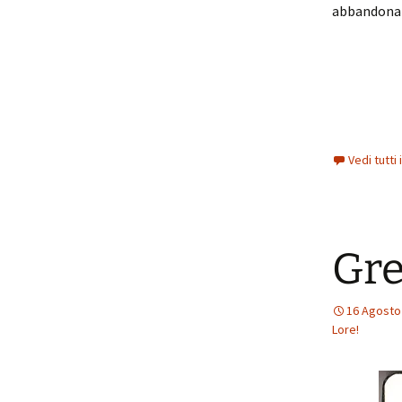
abbandonato
Vedi tutti
Gre
16 Agosto
Lore!