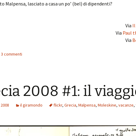
 Malpensa, lasciato a casa un po’ (bel) di dipendenti?
Via
I
Via
Paul t
Via
B
 i 3 commenti
cia 2008 #1: il viagg
 2008
il giramondo
flickr
,
Grecia
,
Malpensa
,
Moleskine
,
vacanze
,