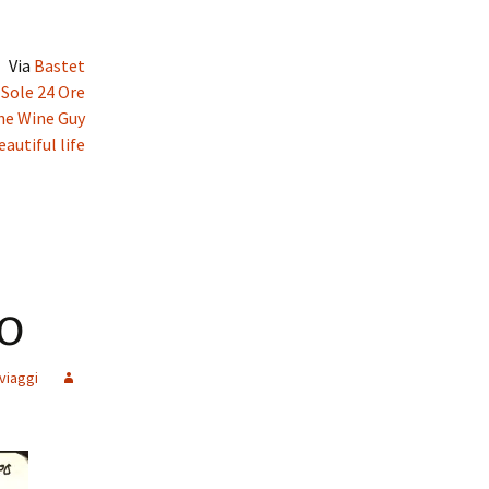
Via
Bastet
l Sole 24 Ore
he Wine Guy
eautiful life
io
viaggi