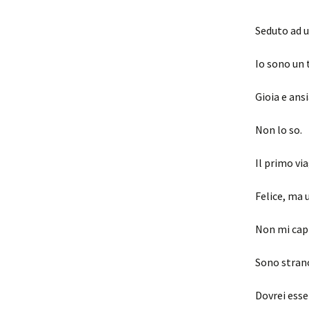
Seduto ad u
Io sono un 
Gioia e ansi
Non lo so.
Il primo vi
Felice, ma 
Non mi capi
Sono stran
Dovrei esse