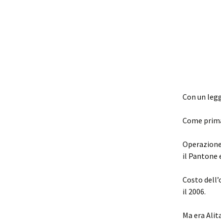
Con un legg
Come prima,
Operazione 
il Pantone 
Costo dell’o
il 2006.
Ma era Alita