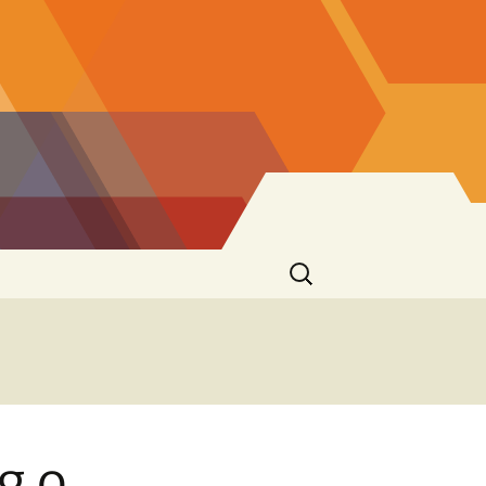
Ricerca
per:
ng o