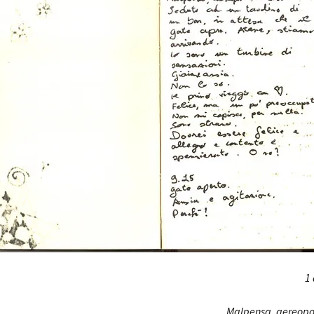
1
Malpensa, aereopor