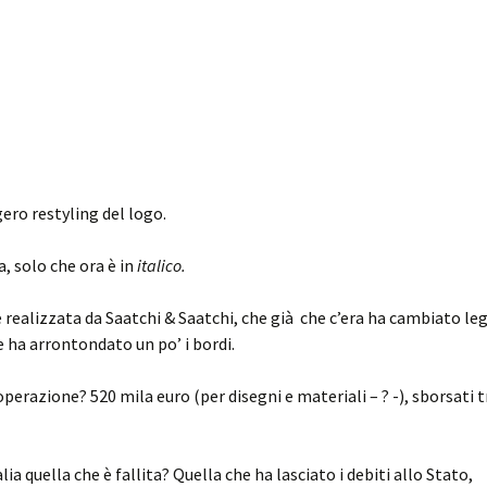
ero restyling del logo.
 solo che ora è in
italico.
realizzata da Saatchi & Saatchi, che già che c’era ha cambiato l
e ha arrontondato un po’ i bordi.
perazione? 520 mila euro (per disegni e materiali – ? -), sborsati tr
lia quella che è fallita? Quella che ha lasciato i debiti allo Stato,