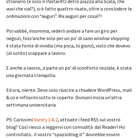
straniero (è solo il PastaritO detro piazza alla Scala, che
vuoi che sia!?), si è fatto quattro risate, oltre a concludere le
ordinazioni con “auguri”. Ma auguri per cosa!?!
Poi vabbé, insomma, vederli andare a fare un giro per
negozi, foss’anche solo per un po’ di sano
window shopping
è stata fonte di invidia (ma poca, lo giuro), visto che dovevo
(al solito) scappare a lavoro.
E anche a lavoro, a parte un po’ di sconforto iniziale, è stata
una giornata tranquilla.
Ed ora, niente. Devo solo riuscire a chiudere WordPress, mail
& co e infilarmi sotto le coperte. Domani inizia un’altra
settimana universitaria.
PS: Carissimi
Vanity 1 & 2
, attivate i feed RSS sul vostro
blog? Così riesco a leggervi con comodità dal Reader! Ho
controllato.. il vostro “spazioblog.it” dovrebbe essere