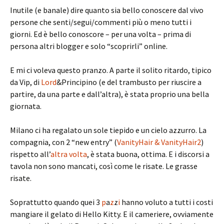
Inutile (e banale) dire quanto sia bello conoscere dal vivo
persone che senti/segui/commenti più o meno tutti i
giorni. Ed è bello conoscore – per una volta – prima di
persona altri blogger e solo “scoprirli” online.
E mi ci voleva questo pranzo. A parte il solito ritardo, tipico
da Vip, di
Lord
&Principino (e del trambusto per riuscire a
partire, da una parte e dall’altra), è stata proprio una bella
giornata.
Milano ci ha regalato un sole tiepido e un cielo azzurro. La
compagnia, con 2 “new entry” (
VanityHair & VanityHair2
)
rispetto all’
altra volta
, è stata buona, ottima. E i discorsi a
tavola non sono mancati, così come le risate. Le grasse
risate.
Soprattutto quando quei 3
p
a
z
z
i
hanno voluto a tutti i costi
mangiare il gelato di Hello Kitty. E il cameriere, ovviamente