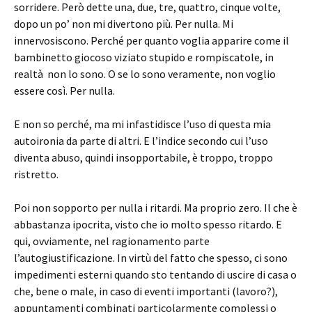
sorridere. Però dette una, due, tre, quattro, cinque volte,
dopo un po’ non mi divertono più. Per nulla. Mi
innervosiscono. Perché per quanto voglia apparire come il
bambinetto giocoso viziato stupido e rompiscatole, in
realtà non lo sono. O se lo sono veramente, non voglio
essere così. Per nulla.
E non so perché, ma mi infastidisce l’uso di questa mia
autoironia da parte di altri. E l’indice secondo cui l’uso
diventa abuso, quindi insopportabile, è troppo, troppo
ristretto.
Poi non sopporto per nulla i ritardi. Ma proprio zero. Il che è
abbastanza ipocrita, visto che io molto spesso ritardo. E
qui, ovviamente, nel ragionamento parte
l’autogiustificazione. In virtù del fatto che spesso, ci sono
impedimenti esterni quando sto tentando di uscire di casa o
che, bene o male, in caso di eventi importanti (lavoro?),
appuntamenti combinati particolarmente complessi o