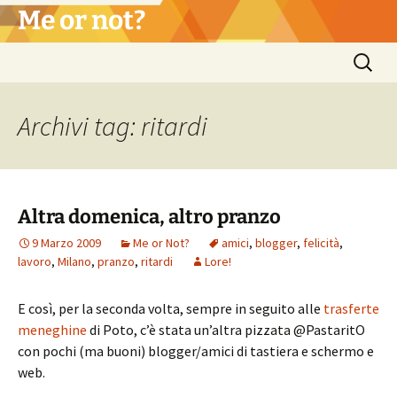
Vai
Me or not?
al
contenuto
Ricerca
per:
Archivi tag: ritardi
Altra domenica, altro pranzo
9 Marzo 2009
Me or Not?
amici
,
blogger
,
felicità
,
lavoro
,
Milano
,
pranzo
,
ritardi
Lore!
E così, per la seconda volta, sempre in seguito alle
trasferte
meneghine
di Poto, c’è stata un’altra pizzata @PastaritO
con pochi (ma buoni) blogger/amici di tastiera e schermo e
web.