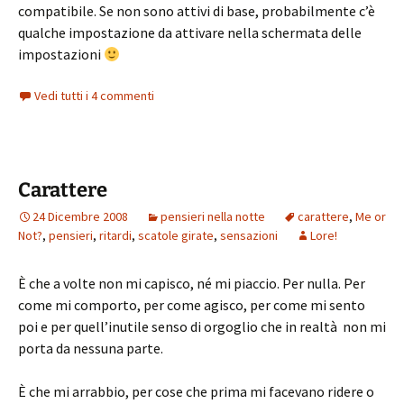
compatibile. Se non sono attivi di base, probabilmente c’è
qualche impostazione da attivare nella schermata delle
impostazioni
Vedi tutti i 4 commenti
Carattere
24 Dicembre 2008
pensieri nella notte
carattere
,
Me or
Not?
,
pensieri
,
ritardi
,
scatole girate
,
sensazioni
Lore!
È che a volte non mi capisco, né mi piaccio. Per nulla. Per
come mi comporto, per come agisco, per come mi sento
poi e per quell’inutile senso di orgoglio che in realtà non mi
porta da nessuna parte.
È che mi arrabbio, per cose che prima mi facevano ridere o