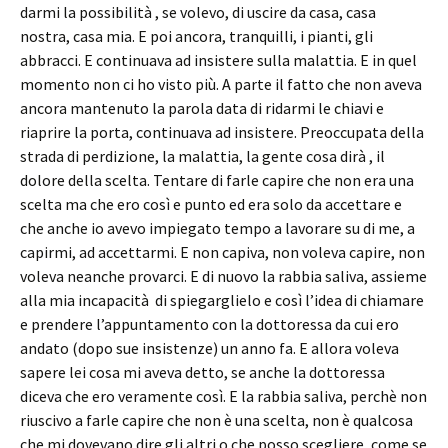
darmi la possibilità , se volevo, di uscire da casa, casa
nostra, casa mia. E poi ancora, tranquilli, i pianti, gli
abbracci. E continuava ad insistere sulla malattia. E in quel
momento non ci ho visto più. A parte il fatto che non aveva
ancora mantenuto la parola data di ridarmi le chiavi e
riaprire la porta, continuava ad insistere. Preoccupata della
strada di perdizione, la malattia, la gente cosa dirà , il
dolore della scelta. Tentare di farle capire che non era una
scelta ma che ero così e punto ed era solo da accettare e
che anche io avevo impiegato tempo a lavorare su di me, a
capirmi, ad accettarmi. E non capiva, non voleva capire, non
voleva neanche provarci. E di nuovo la rabbia saliva, assieme
alla mia incapacità di spiegarglielo e così l’idea di chiamare
e prendere l’appuntamento con la dottoressa da cui ero
andato (dopo sue insistenze) un anno fa. E allora voleva
sapere lei cosa mi aveva detto, se anche la dottoressa
diceva che ero veramente così. E la rabbia saliva, perchè non
riuscivo a farle capire che non è una scelta, non è qualcosa
che mi dovevano dire gli altri o che posso scegliere, come se