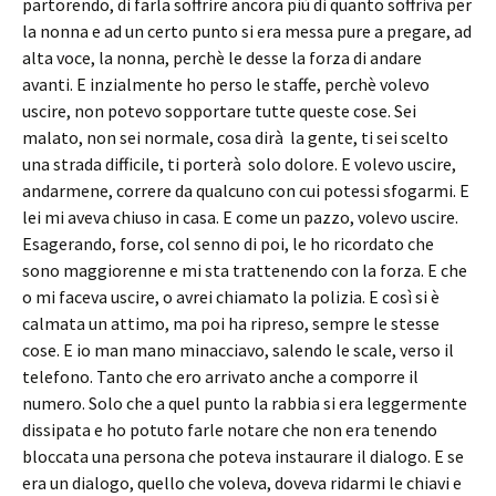
partorendo, di farla soffrire ancora più di quanto soffriva per
la nonna e ad un certo punto si era messa pure a pregare, ad
alta voce, la nonna, perchè le desse la forza di andare
avanti. E inzialmente ho perso le staffe, perchè volevo
uscire, non potevo sopportare tutte queste cose. Sei
malato, non sei normale, cosa dirà la gente, ti sei scelto
una strada difficile, ti porterà solo dolore. E volevo uscire,
andarmene, correre da qualcuno con cui potessi sfogarmi. E
lei mi aveva chiuso in casa. E come un pazzo, volevo uscire.
Esagerando, forse, col senno di poi, le ho ricordato che
sono maggiorenne e mi sta trattenendo con la forza. E che
o mi faceva uscire, o avrei chiamato la polizia. E così si è
calmata un attimo, ma poi ha ripreso, sempre le stesse
cose. E io man mano minacciavo, salendo le scale, verso il
telefono. Tanto che ero arrivato anche a comporre il
numero. Solo che a quel punto la rabbia si era leggermente
dissipata e ho potuto farle notare che non era tenendo
bloccata una persona che poteva instaurare il dialogo. E se
era un dialogo, quello che voleva, doveva ridarmi le chiavi e