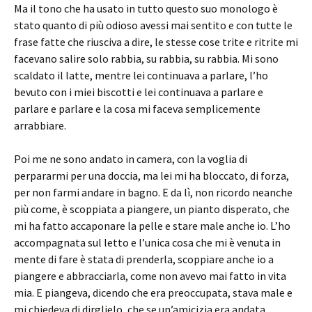
Ma il tono che ha usato in tutto questo suo monologo è
stato quanto di più odioso avessi mai sentito e con tutte le
frase fatte che riusciva a dire, le stesse cose trite e ritrite mi
facevano salire solo rabbia, su rabbia, su rabbia. Mi sono
scaldato il latte, mentre lei continuava a parlare, l’ho
bevuto con i miei biscotti e lei continuava a parlare e
parlare e parlare e la cosa mi faceva semplicemente
arrabbiare.
Poi me ne sono andato in camera, con la voglia di
perpararmi per una doccia, ma lei mi ha bloccato, di forza,
per non farmi andare in bagno. E da lì, non ricordo neanche
più come, è scoppiata a piangere, un pianto disperato, che
mi ha fatto accaponare la pelle e stare male anche io. L’ho
accompagnata sul letto e l’unica cosa che mi è venuta in
mente di fare è stata di prenderla, scoppiare anche io a
piangere e abbracciarla, come non avevo mai fatto in vita
mia. E piangeva, dicendo che era preoccupata, stava male e
mi chiedeva di dirglielo, che se un’amicizia era andata