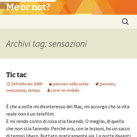
Vai
Me or not?
al
contenuto
Ricerca
per:
Archivi tag: sensazioni
Tic tac
24 Febbraio 2009
pensieri nella notte
pensieri
,
sensazioni
,
tempo
Lore! on mobile
È che a volte mi disinteresso del Mac, mi accorgo che la vita
reale non è un telefilm.
E mi rendo conto di cosa stia facendo. O meglio, di quello
che non stia facendo. Perchè ora, con le lezioni, ho un sacco
di tempo libero. Buttato praticamente via. La notte davanti