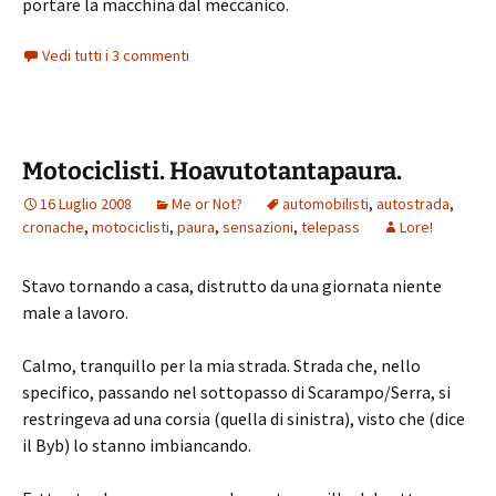
portare la macchina dal meccanico.
Vedi tutti i 3 commenti
Motociclisti. Hoavutotantapaura.
16 Luglio 2008
Me or Not?
automobilisti
,
autostrada
,
cronache
,
motociclisti
,
paura
,
sensazioni
,
telepass
Lore!
Stavo tornando a casa, distrutto da una giornata niente
male a lavoro.
Calmo, tranquillo per la mia strada. Strada che, nello
specifico, passando nel sottopasso di Scarampo/Serra, si
restringeva ad una corsia (quella di sinistra), visto che (dice
il Byb) lo stanno imbiancando.