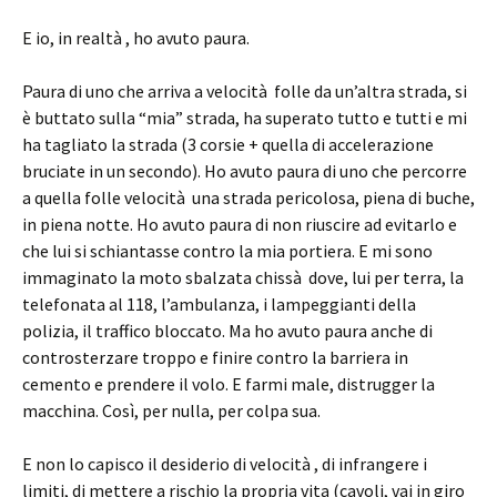
E io, in realtà , ho avuto paura.
Paura di uno che arriva a velocità folle da un’altra strada, si
è buttato sulla “mia” strada, ha superato tutto e tutti e mi
ha tagliato la strada (3 corsie + quella di accelerazione
bruciate in un secondo). Ho avuto paura di uno che percorre
a quella folle velocità una strada pericolosa, piena di buche,
in piena notte. Ho avuto paura di non riuscire ad evitarlo e
che lui si schiantasse contro la mia portiera. E mi sono
immaginato la moto sbalzata chissà dove, lui per terra, la
telefonata al 118, l’ambulanza, i lampeggianti della
polizia, il traffico bloccato. Ma ho avuto paura anche di
controsterzare troppo e finire contro la barriera in
cemento e prendere il volo. E farmi male, distrugger la
macchina. Così, per nulla, per colpa sua.
E non lo capisco il desiderio di velocità , di infrangere i
limiti, di mettere a rischio la propria vita (cavoli, vai in giro