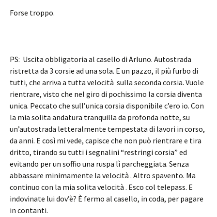
Forse troppo.
PS: Uscita obbligatoria al casello di Arluno. Autostrada
ristretta da 3 corsie ad una sola. E un pazzo, il più furbo di
tutti, che arriva a tutta velocità sulla seconda corsia. Vuole
rientrare, visto che nel giro di pochissimo la corsia diventa
unica. Peccato che sull’unica corsia disponibile c’ero io. Con
la mia solita andatura tranquilla da profonda notte, su
un’autostrada letteralmente tempestata di lavori in corso,
da anni. E così mi vede, capisce che non può rientrare e tira
dritto, tirando su tutti i segnalini “restringi corsia” ed
evitando per un soffio una ruspa lì parcheggiata. Senza
abbassare minimamente la velocità . Altro spavento. Ma
continuo con la mia solita velocità . Esco col telepass. E
indovinate lui dov’è? È fermo al casello, in coda, per pagare
in contanti.