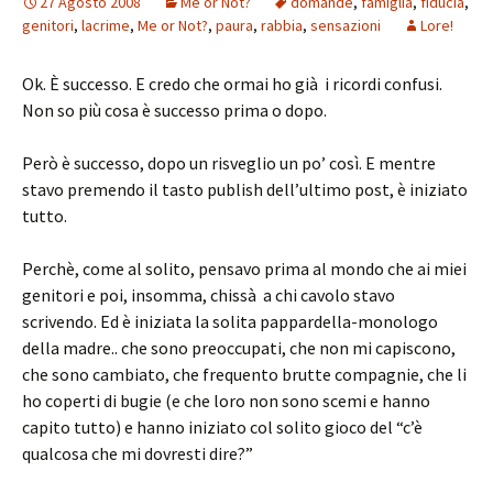
27 Agosto 2008
Me or Not?
domande
,
famiglia
,
fiducia
,
genitori
,
lacrime
,
Me or Not?
,
paura
,
rabbia
,
sensazioni
Lore!
Ok. È successo. E credo che ormai ho già i ricordi confusi.
Non so più cosa è successo prima o dopo.
Però è successo, dopo un risveglio un po’ così. E mentre
stavo premendo il tasto publish dell’ultimo post, è iniziato
tutto.
Perchè, come al solito, pensavo prima al mondo che ai miei
genitori e poi, insomma, chissà a chi cavolo stavo
scrivendo. Ed è iniziata la solita pappardella-monologo
della madre.. che sono preoccupati, che non mi capiscono,
che sono cambiato, che frequento brutte compagnie, che li
ho coperti di bugie (e che loro non sono scemi e hanno
capito tutto) e hanno iniziato col solito gioco del “c’è
qualcosa che mi dovresti dire?”