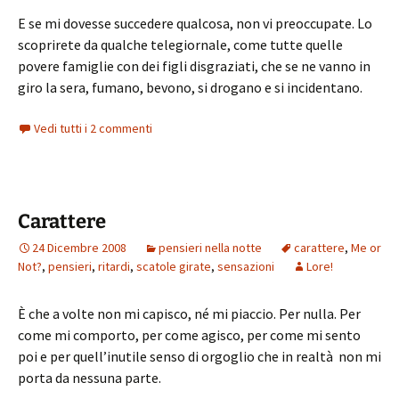
E se mi dovesse succedere qualcosa, non vi preoccupate. Lo
scoprirete da qualche telegiornale, come tutte quelle
povere famiglie con dei figli disgraziati, che se ne vanno in
giro la sera, fumano, bevono, si drogano e si incidentano.
Vedi tutti i 2 commenti
Carattere
24 Dicembre 2008
pensieri nella notte
carattere
,
Me or
Not?
,
pensieri
,
ritardi
,
scatole girate
,
sensazioni
Lore!
È che a volte non mi capisco, né mi piaccio. Per nulla. Per
come mi comporto, per come agisco, per come mi sento
poi e per quell’inutile senso di orgoglio che in realtà non mi
porta da nessuna parte.