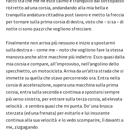
Fatto sta che me ne esco calmo e tranquillo dal sottopasso
ristretto ad una corsia, andandando alla mia bella e
tranquilla andatura cittadina post lavoro e metto la freccia
per tornare sulla prima corsia di destra, visto che – si sa – di
notte ci sono pazzi che vogliono sfrecciare.
Finalmente non arriva più nessuno e inizio a spostarmi
sulla destra e – come me – noto che vogliono fare la stessa
manovra anche altre macchine più indietro. Esco quasi dalla
mia corsia e compare, all’improvviso, nell’angolino dello
specchietto, un motocicista. Arriva da un’altra strada che si
immette su quella che stavo percorrendo ora. Entra nella
corsia di accelerazione, supera una macchina sulla prima
corsia, entra sulla seconda e continua a spostarsi sempre
più verso sinistra, per entrare sulla terza corsia, ad elevata
velocità .. e sembra quasi che mi punta. Do’ una brusca
sterzata (ed una frenata) per evitarlo e lui incurante
continua alla sua velocità e lo vedo scomparire, lì davanti a
me, zizgagando.