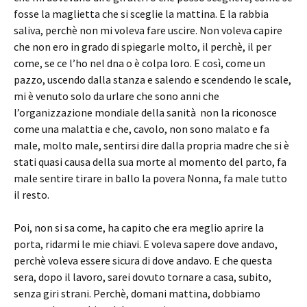
fosse la maglietta che si sceglie la mattina. E la rabbia
saliva, perchè non mi voleva fare uscire. Non voleva capire
che non ero in grado di spiegarle molto, il perchè, il per
come, se ce l’ho nel dna o è colpa loro. E così, come un
pazzo, uscendo dalla stanza e salendo e scendendo le scale,
mi è venuto solo da urlare che sono anni che
l’organizzazione mondiale della sanità non la riconosce
come una malattia e che, cavolo, non sono malato e fa
male, molto male, sentirsi dire dalla propria madre che si è
stati quasi causa della sua morte al momento del parto, fa
male sentire tirare in ballo la povera Nonna, fa male tutto
il resto.
Poi, non si sa come, ha capito che era meglio aprire la
porta, ridarmi le mie chiavi. E voleva sapere dove andavo,
perchè voleva essere sicura di dove andavo. E che questa
sera, dopo il lavoro, sarei dovuto tornare a casa, subito,
senza giri strani. Perchè, domani mattina, dobbiamo