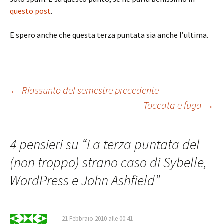
questo post
.
E spero anche che questa terza puntata sia anche l’ultima.
Navigazione
←
Riassunto del semestre precedente
Toccata e fuga
→
articolo
4 pensieri su “
La terza puntata del
(non troppo) strano caso di Sybelle,
WordPress e John Ashfield
”
21 Febbraio 2010 alle 00:41