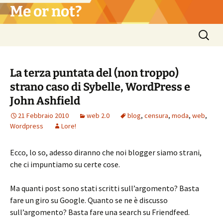
Vai
Me or not?
al
contenuto
Ricerca
per:
La terza puntata del (non troppo)
strano caso di Sybelle, WordPress e
John Ashfield
21 Febbraio 2010
web 2.0
blog
,
censura
,
moda
,
web
,
Wordpress
Lore!
Ecco, lo so, adesso diranno che noi blogger siamo strani,
che ci impuntiamo su certe cose.
Ma quanti post sono stati scritti sull’argomento? Basta
fare un giro su Google. Quanto se ne è discusso
sull’argomento? Basta fare una search su Friendfeed.