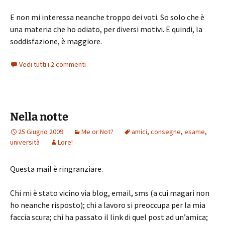
E non mi interessa neanche troppo dei voti. So solo che è
una materia che ho odiato, per diversi motivi. E quindi, la
soddisfazione, è maggiore.
Vedi tutti i 2 commenti
Nella notte
25 Giugno 2009
Me or Not?
amici
,
consegne
,
esame
,
università
Lore!
Questa mail è ringranziare.
Chi mi è stato vicino via blog, email, sms (a cui magari non
ho neanche risposto); chi a lavoro si preoccupa per la mia
faccia scura; chi ha passato il link di quel post ad un’amica;