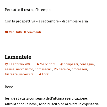
Per tutto il resto, c’è tempo.
Con la prospettiva – a settembre – di cambiare aria.
Vedi tutti i 8 commenti
Lamentele
3 Febbraio 2009
Me or Not?
compagni
,
consegne
,
esame
,
nervosismo
,
notti insonni
,
Politecnico
,
professori
,
tristezza
,
università
Lore!
Bene.
Ieri c’è stata la consegna dell’ultima esercitazione.
Affrontando la neve, sono riuscito ad arrivare in copisteria