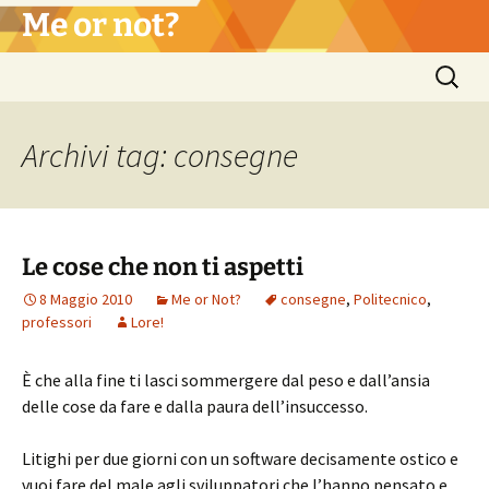
Vai
Me or not?
al
contenuto
Ricerca
per:
Archivi tag: consegne
Le cose che non ti aspetti
8 Maggio 2010
Me or Not?
consegne
,
Politecnico
,
professori
Lore!
È che alla fine ti lasci sommergere dal peso e dall’ansia
delle cose da fare e dalla paura dell’insuccesso.
Litighi per due giorni con un software decisamente ostico e
vuoi fare del male agli sviluppatori che l’hanno pensato e