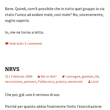
Bene. Quindi, com’è possibile che in tutto quel gruppo io sia
stato l’unico ad andare male, così male? No, sinceramente,
voglio saperlo.
Io, me ne torno a letto.
Vedi tutti i 5 commenti
NRVS
1 Febbraio 2009
Me or Not?
consegne
,
genitori
,
liti
,
nervosismo
,
pensieri
,
Politecnico
,
pranzo
,
università
Lore!
Che poi, già uno è nervoso di suo.
Perché per quanto abbia finalmente finito l’esercitazione